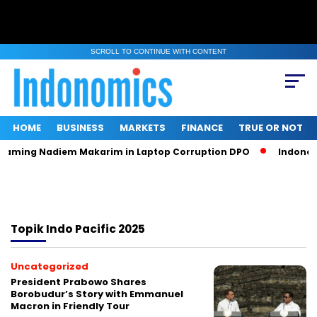
SCROLL TO CONTINUE WITH CONTENT
HOME
BUSINESS
MARKETS
FINANCE
TRUE OR NOT
Naming Nadiem Makarim in Laptop Corruption DPO
Indonesia
Topik
Indo Pacific 2025
Uncategorized
President Prabowo Shares
Borobudur’s Story with Emmanuel
Macron in Friendly Tour