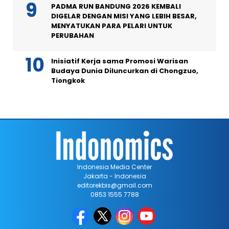
PADMA RUN BANDUNG 2026 KEMBALI
DIGELAR DENGAN MISI YANG LEBIH BESAR,
MENYATUKAN PARA PELARI UNTUK
PERUBAHAN
Inisiatif Kerja sama Promosi Warisan
Budaya Dunia Diluncurkan di Chongzuo,
Tiongkok
Indonesia Media Center
Jakarta - Indonesia
editorekbis@gmail.com
0853 1555 7788