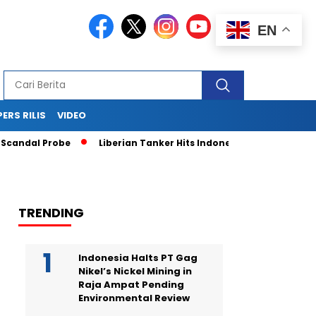
EN
PERS RILIS
VIDEO
andal Probe
Liberian Tanker Hits Indonesian Fishing Boat, F
TRENDING
Indonesia Halts PT Gag
Nikel’s Nickel Mining in
Raja Ampat Pending
Environmental Review