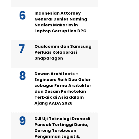
Indonesian Attorney
General Denies Naming
Nadiem Makarim in
Laptop Corruption DPO
Qualcomm dan Samsung
Perluas Kolaborasi
Snapdragon
Dewan Architects +
Engineers Raih Dua Gelar
sebagai Firma Arsitektur
dan Desain Perhotelan
Terbaik di Asia dalam
Ajang AADA 2026
DJI Uji Teknologi Drone di
Puncak Tertinggi Dunia,
Dorong Terobosan
Pengiriman Logistik,