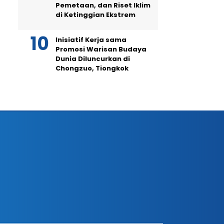
Pemetaan, dan Riset Iklim
di Ketinggian Ekstrem
Inisiatif Kerja sama
Promosi Warisan Budaya
Dunia Diluncurkan di
Chongzuo, Tiongkok