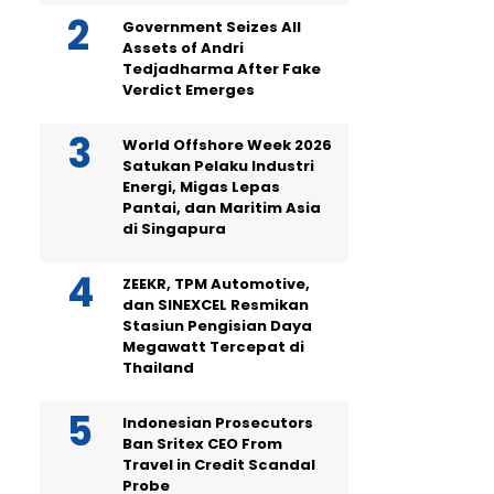
Government Seizes All
Assets of Andri
Tedjadharma After Fake
Verdict Emerges
World Offshore Week 2026
Satukan Pelaku Industri
Energi, Migas Lepas
Pantai, dan Maritim Asia
di Singapura
ZEEKR, TPM Automotive,
dan SINEXCEL Resmikan
Stasiun Pengisian Daya
Megawatt Tercepat di
Thailand
Indonesian Prosecutors
Ban Sritex CEO From
Travel in Credit Scandal
Probe