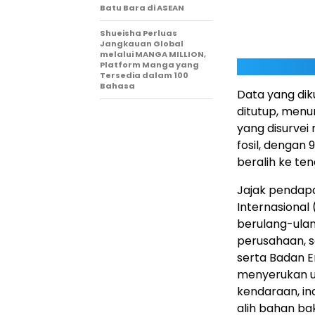
Batu Bara di ASEAN
Shueisha Perluas
Jangkauan Global
melalui MANGA MILLION,
Platform Manga yang
Tersedia dalam 100
Bahasa
Data yang dik
ditutup, menu
yang disurvei
fosil, dengan
beralih ke ten
Jajak pendapa
Internasiona
berulang-ulan
perusahaan, s
serta Badan E
menyerukan u
kendaraan, in
alih bahan bak