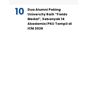
Dua Alumni Peking
University Raih “Fields
Medal”, Sebanyak 14
Akademisi PKU Tampil di
ICM 2026