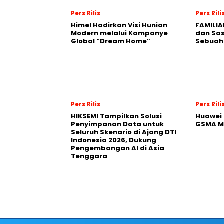
Pers Rilis
Pers Rili
Himel Hadirkan Visi Hunian
FAMILIA
Modern melalui Kampanye
dan Sa
Global “Dream Home”
Sebuah 
Pers Rilis
Pers Rili
HIKSEMI Tampilkan Solusi
Huawei 
Penyimpanan Data untuk
GSMA M
Seluruh Skenario di Ajang DTI
Indonesia 2026, Dukung
Pengembangan AI di Asia
Tenggara