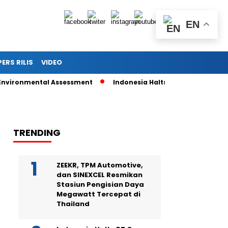
EN
PERS RILIS
VIDEO
ronmental Assessment
Indonesia Halts PT Gag Nikel’s Nickel
TRENDING
ZEEKR, TPM Automotive,
dan SINEXCEL Resmikan
Stasiun Pengisian Daya
Megawatt Tercepat di
Thailand