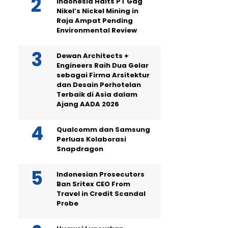
Indonesia Halts PT Gag
Nikel’s Nickel Mining in
Raja Ampat Pending
Environmental Review
Dewan Architects +
Engineers Raih Dua Gelar
sebagai Firma Arsitektur
dan Desain Perhotelan
Terbaik di Asia dalam
Ajang AADA 2026
Qualcomm dan Samsung
Perluas Kolaborasi
Snapdragon
Indonesian Prosecutors
Ban Sritex CEO From
Travel in Credit Scandal
Probe