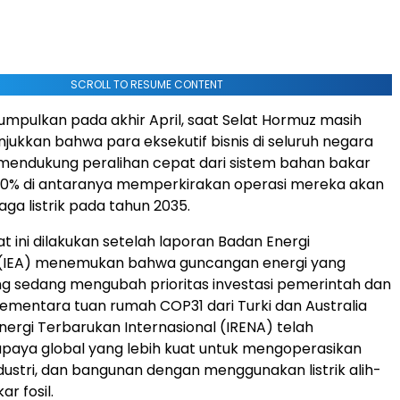
SCROLL TO RESUME CONTENT
umpulkan pada akhir April, saat Selat Hormuz masih
njukkan bahwa para eksekutif bisnis di seluruh negara
 mendukung peralihan cepat dari sistem bahan bakar
 90% di antaranya memperkirakan operasi mereka akan
aga listrik pada tahun 2035.
t ini dilakukan setelah laporan Badan Energi
l (IEA) menemukan bahwa guncangan energi yang
g sedang mengubah prioritas investasi pemerintah dan
ementara tuan rumah COP31 dari Turki dan Australia
nergi Terbarukan Internasional (IRENA) telah
paya global yang lebih kuat untuk mengoperasikan
dustri, dan bangunan dengan menggunakan listrik alih-
ar fosil.