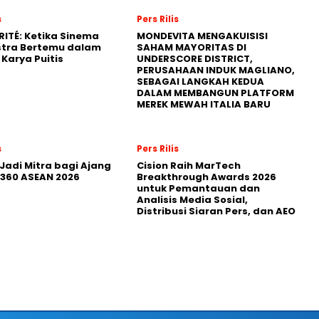
s
Pers Rilis
RITÉ: Ketika Sinema
MONDEVITA MENGAKUISISI
stra Bertemu dalam
SAHAM MAYORITAS DI
Karya Puitis
UNDERSCORE DISTRICT,
PERUSAHAAN INDUK MAGLIANO,
SEBAGAI LANGKAH KEDUA
DALAM MEMBANGUN PLATFORM
MEREK MEWAH ITALIA BARU
s
Pers Rilis
Jadi Mitra bagi Ajang
Cision Raih MarTech
360 ASEAN 2026
Breakthrough Awards 2026
untuk Pemantauan dan
Analisis Media Sosial,
Distribusi Siaran Pers, dan AEO