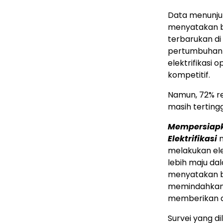
Data menunjuk
menyatakan ba
terbarukan d
pertumbuhan 
elektrifikasi
kompetitif.
Namun, 72% r
masih tertingg
Mempersiapk
Elektrifikasi
m
melakukan ele
lebih maju da
menyatakan 
memindahkan 
memberikan du
Survei yang d