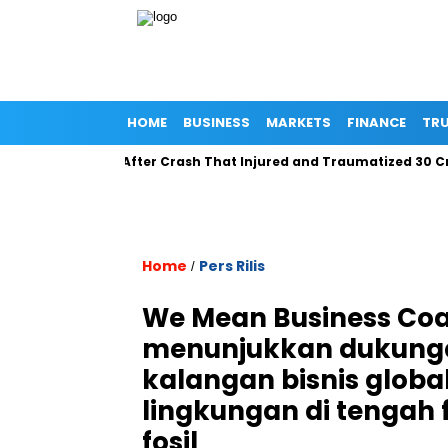
HOME
BUSINESS
MARKETS
FINANCE
TRU
Boat, Fleeing After Crash That Injured and Traumatized 30 Crew
Home
Pers Rilis
/
We Mean Business Coal
menunjukkan dukunga
kalangan bisnis globa
lingkungan di tengah 
fosil