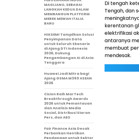
PERUSAHAAN INDUK
Di tengah ket
MAGLIANO, SEBAGAI
LANGKAH KEDUA DALAM
Tengah, dan s
MEMBANGUN PLATFORM
meningkatnya
MEREK MEWAH ITALIA
BARU
kerentanan g
elektrifikasi
HIKSEMI Tampilkan Solusi
Penyimpanan Data
antaranya me
untuk Seluruh Skenario
membuat peral
di Ajang DTI Indonesia
2026, Dukung
mendesak.
Pengembangan AI di Asia
Tenggara
Huawei Jadi Mitra bagi
Ajang GSMA M360 ASEAN
2026
Cision Raih MarTech
Breakthrough Awards
2026 untuk Pemantauan
dan Analisis Media
Sosial, Distribusi Siaran
Pers, dan AEO
Fair Finance Asia Desak
Perbankan Hentikan
Pendanaan untuk Sektor