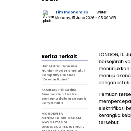
Tim Indonomics
- Writer
Monday, 15 June 2026
- 05:00 WIB
LONDON
,
15 J
Berita Terkait
bersejarah ya
Himel Hadirkan Visi
menunjukkan d
Hunian Modern melalui
menuju ekonom
Kampanye Global
“Dream Home”
dengan listrik
FAMILIARITÉ: Ketika
Temuan terseb
Sinema dan Sastra
Bertemu dalam Sebuah
mempercepat 
Karya Puitis
elektrifikasi b
MONDEVITA
kerangka keb
MENGAKUISISI SAHAM
tersebut.
MAYORITAS DI
UNDERSCORE DISTRICT,