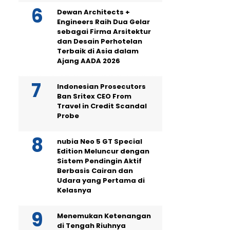
Dewan Architects +
Engineers Raih Dua Gelar
sebagai Firma Arsitektur
dan Desain Perhotelan
Terbaik di Asia dalam
Ajang AADA 2026
Indonesian Prosecutors
Ban Sritex CEO From
Travel in Credit Scandal
Probe
nubia Neo 5 GT Special
Edition Meluncur dengan
Sistem Pendingin Aktif
Berbasis Cairan dan
Udara yang Pertama di
Kelasnya
Menemukan Ketenangan
di Tengah Riuhnya