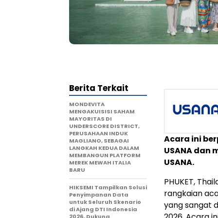
Berita Terkait
MONDEVITA
MENGAKUISISI SAHAM
MAYORITAS DI
UNDERSCORE DISTRICT,
PERUSAHAAN INDUK
Acara ini be
MAGLIANO, SEBAGAI
LANGKAH KEDUA DALAM
USANA dan m
MEMBANGUN PLATFORM
USANA.
MEREK MEWAH ITALIA
BARU
PHUKET, Thail
HIKSEMI Tampilkan Solusi
rangkaian aca
Penyimpanan Data
untuk Seluruh Skenario
yang sangat d
di Ajang DTI Indonesia
2026. Acara 
2026, Dukung