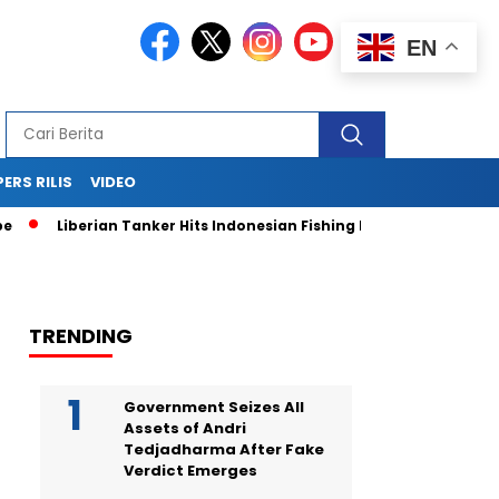
EN
PERS RILIS
VIDEO
iberian Tanker Hits Indonesian Fishing Boat, Fleeing After Crash
TRENDING
Government Seizes All
Assets of Andri
Tedjadharma After Fake
Verdict Emerges