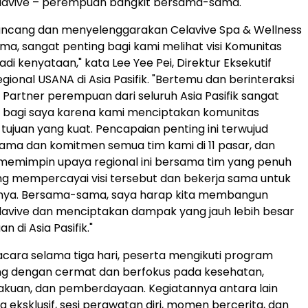
lavive – perempuan bangkit bersama-sama."
ancang dan menyelenggarakan Celavive Spa & Wellness
ma, sangat penting bagi kami melihat visi Komunitas
di kenyataan," kata Lee Yee Pei, Direktur Eksekutif
ional USANA di Asia Pasifik. "Bertemu dan berinteraksi
Partner perempuan dari seluruh Asia Pasifik sangat
bagi saya karena kami menciptakan komunitas
tujuan yang kuat. Pencapaian penting ini terwujud
sama dan komitmen semua tim kami di 11 pasar, dan
memimpin upaya regional ini bersama tim yang penuh
g mempercayai visi tersebut dan bekerja sama untuk
ya. Bersama-sama, saya harap kita membangun
lavive dan menciptakan dampak yang jauh lebih besar
 di Asia Pasifik."
acara selama tiga hari, peserta mengikuti program
ng dengan cermat dan berfokus pada kesehatan,
akuan, dan pemberdayaan. Kegiatannya antara lain
 eksklusif, sesi perawatan diri, momen bercerita, dan