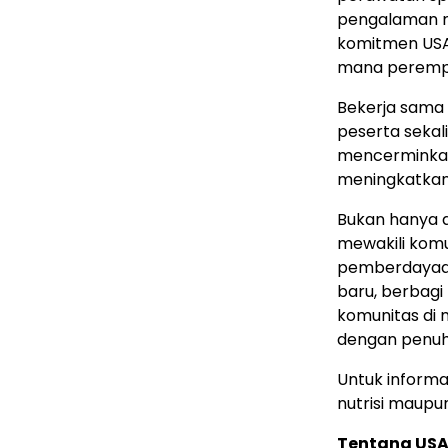
pengalaman 
komitmen USA
mana perempua
Bekerja sama
peserta sekal
mencerminkan
meningkatkan
Bukan hanya a
mewakili kom
pemberdayaan 
baru, berbagi
komunitas di
dengan penuh 
Untuk informa
nutrisi maupu
Tentang US