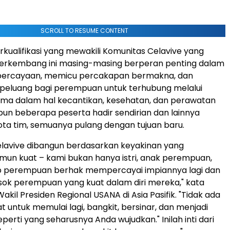
SCROLL TO RESUME CONTENT
rkualifikasi yang mewakili Komunitas Celavive yang
berkembang ini masing-masing berperan penting dalam
ercayaan, memicu percakapan bermakna, dan
peluang bagi perempuan untuk terhubung melalui
ama dalam hal kecantikan, kesehatan, dan perawatan
ipun beberapa peserta hadir sendirian dan lainnya
ta tim, semuanya pulang dengan tujuan baru.
lavive dibangun berdasarkan keyakinan yang
un kuat – kami bukan hanya istri, anak perempuan,
iap perempuan berhak mempercayai impiannya lagi dan
ok perempuan yang kuat dalam diri mereka," kata
Wakil Presiden Regional USANA di Asia Pasifik. "Tidak ada
t untuk memulai lagi, bangkit, bersinar, dan menjadi
erti yang seharusnya Anda wujudkan." Inilah inti dari