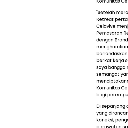
Komunitas Ce
"Setelah mer
Retreat perta
Celavive menja
Pemasaran Reg
dengan Brand 
mengharukan 
berlandaskan 
berkat kerja 
saya bangga 
semangat yan
menciptakann
Komunitas Ce
bagi perempuan
Di sepanjang 
yang diranca
koneksi, peng
perawatan spa