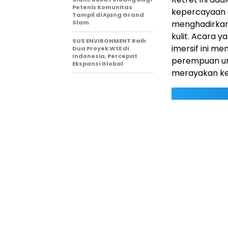
Petenis Komunitas
kepercayaan d
Tampil di Ajang Grand
Slam
menghadirkan
kulit. Acara 
SUS ENVIRONMENT Raih
imersif ini 
Dua Proyek WtE di
Indonesia, Percepat
perempuan unt
Ekspansi Global
merayakan kes