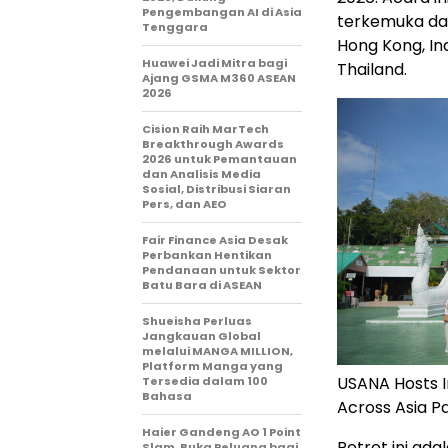
Pengembangan AI di Asia
terkemuka dari
Tenggara
Hong Kong, Ind
Huawei Jadi Mitra bagi
Thailand.
Ajang GSMA M360 ASEAN
2026
Cision Raih MarTech
Breakthrough Awards
2026 untuk Pemantauan
dan Analisis Media
Sosial, Distribusi Siaran
Pers, dan AEO
Fair Finance Asia Desak
Perbankan Hentikan
Pendanaan untuk Sektor
Batu Bara di ASEAN
Shueisha Perluas
Jangkauan Global
melalui MANGA MILLION,
Platform Manga yang
USANA Hosts 
Tersedia dalam 100
Bahasa
Across Asia Pa
Haier Gandeng AO 1 Point
Retret ini ad
Slam, Buka Peluang bagi