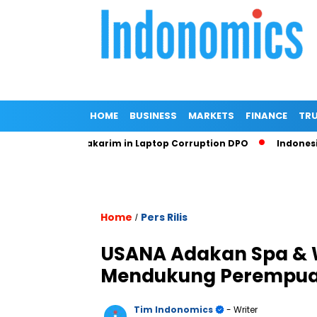
HOME
BUSINESS
MARKETS
FINANCE
TRU
 Nadiem Makarim in Laptop Corruption DPO
Indonesian Prose
Home
Pers Rilis
/
USANA Adakan Spa & We
Mendukung Perempuan 
Tim Indonomics
- Writer