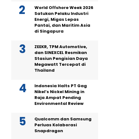
World Offshore Week 2026
Satukan Pelaku Industri
Energi, Migas Lepas
Pantai, dan Maritim Asia
di Singapura
ZEEKR, TPM Automotive,
dan SINEXCEL Resmikan
Stasiun Pengisian Daya
Megawatt Tercepat di
Thailand
Indonesia Halts PT Gag
Nikel’s Nickel Mining in
Raja Ampat Pending
Environmental Review
Qualcomm dan Samsung
Perluas Kolaborasi
Snapdragon