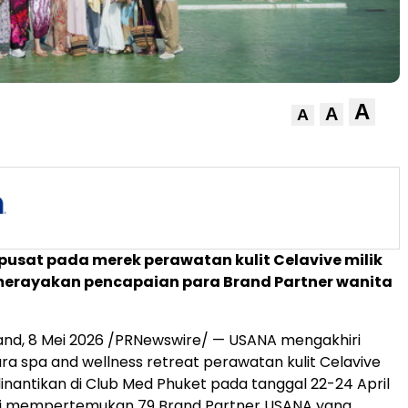
A
A
A
rpusat pada merek perawatan kulit Celavive milik
erayakan pencapaian para Brand Partner wanita
and
,
8 Mei 2026
/PRNewswire/ — USANA mengakhiri
ra spa and wellness retreat perawatan kulit Celavive
inantikan di Club Med Phuket pada tanggal 22-24 April
ini mempertemukan 79 Brand Partner USANA yang