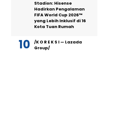
Stadion: Hisense
Hadirkan Pengalaman
FIFA World Cup 2026™
yang Lebih Inklusif di 16
Kota Tuan Rumah
/K O R E K S I — Lazada
Group/