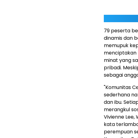
79 peserta be
dinamis dan 
memupuk kep
menciptakan 
minat yang s
pribadi. Mesk
sebagai anggo
"Komunitas Ce
sederhana nam
dan ibu. Set
merangkul sos
Vivienne Lee, 
kata terlamba
perempuan sep