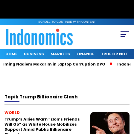
SCROLL TO CONTINUE WITH CONTENT
HOME
BUSINESS
MARKETS
FINANCE
TRUE OR NOT
Naming Nadiem Makarim in Laptop Corruption DPO
Indonesia
Topik
Trump Billionaire Clash
WORLD
Trump’s Allies Warn “Elon’s Friends
Will Go” as White House Mobilizes
Support Amid Public Billionaire