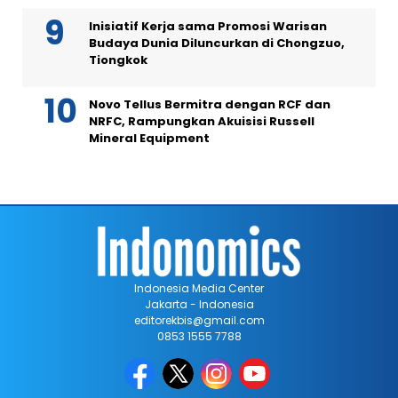
Inisiatif Kerja sama Promosi Warisan
Budaya Dunia Diluncurkan di Chongzuo,
Tiongkok
Novo Tellus Bermitra dengan RCF dan
NRFC, Rampungkan Akuisisi Russell
Mineral Equipment
Indonesia Media Center
Jakarta - Indonesia
editorekbis@gmail.com
0853 1555 7788