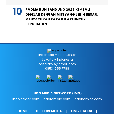
PADMA RUN BANDUNG 2026 KEMBALI
DIGELAR DENGAN MISI YANG LEBIH BESAR,
MENYATUKAN PARA PELARI UNTUK
PERUBAHAN
Indonesia Media Center
Jakarta - Indonesia
editorekbis@gmail.com
0853 1555 7788
INDO MEDIA NETWORK (IMN)
Indoinsider.com
Indofemale.com
Indonomics.com
HOME
HISTORI MEDIA
TIM REDAKSI