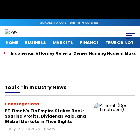
SCROLL TO CONTINUE WITH CONTENT
HOME
BUSINESS
MARKETS
FINANCE
TRUE OR NOT
Indonesian Attorney General Denies Naming Nadiem Makari
Topik
Tin Industry News
Uncategorized
PT Timah’s Tin Empire Strikes Back:
Soaring Profits, Dividends Paid, and
Global Markets in Their Sights
Friday, 13 June 2025 - 11:33 WIB