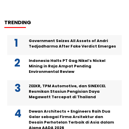
TRENDING
Government Seizes All Assets of Andri
Tedjadharma After Fake Verdict Emerges
Indonesia Halts PT Gag Nikel’s Nickel
Mining in Raja Ampat Pending
Environmental Review
ZEEKR, TPM Automotive, dan SINEXCEL
Resmikan Stasiun Pengisian Daya
Megawatt Tercepat di Thailand
Dewan Architects + Engineers Raih Dua
Gelar sebagai Firma Arsitektur dan
Desain Perhotelan Terbaik di Asia dalam
Ajang AADA 2026