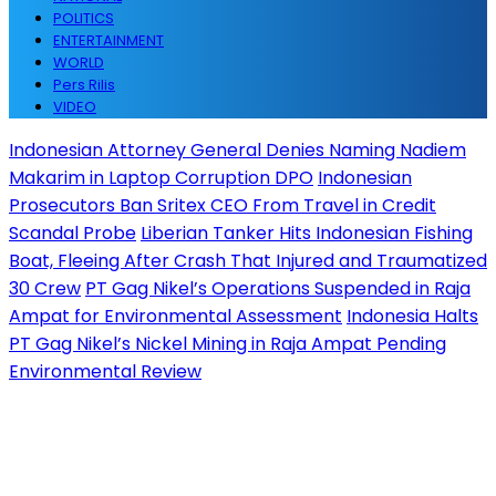
POLITICS
ENTERTAINMENT
WORLD
Pers Rilis
VIDEO
Indonesian Attorney General Denies Naming Nadiem
Makarim in Laptop Corruption DPO
Indonesian
Prosecutors Ban Sritex CEO From Travel in Credit
Scandal Probe
Liberian Tanker Hits Indonesian Fishing
Boat, Fleeing After Crash That Injured and Traumatized
30 Crew
PT Gag Nikel’s Operations Suspended in Raja
Ampat for Environmental Assessment
Indonesia Halts
PT Gag Nikel’s Nickel Mining in Raja Ampat Pending
Environmental Review