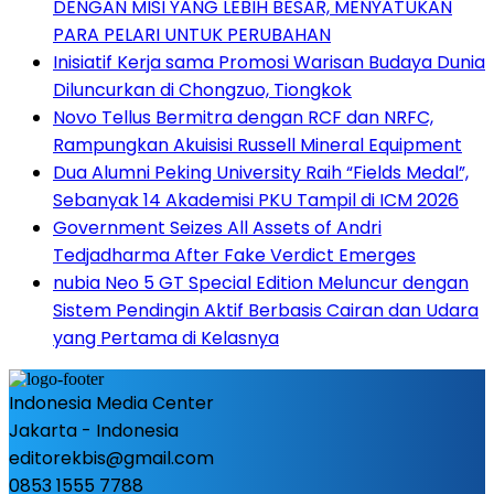
DENGAN MISI YANG LEBIH BESAR, MENYATUKAN
PARA PELARI UNTUK PERUBAHAN
Inisiatif Kerja sama Promosi Warisan Budaya Dunia
Diluncurkan di Chongzuo, Tiongkok
Novo Tellus Bermitra dengan RCF dan NRFC,
Rampungkan Akuisisi Russell Mineral Equipment
Dua Alumni Peking University Raih “Fields Medal”,
Sebanyak 14 Akademisi PKU Tampil di ICM 2026
Government Seizes All Assets of Andri
Tedjadharma After Fake Verdict Emerges
nubia Neo 5 GT Special Edition Meluncur dengan
Sistem Pendingin Aktif Berbasis Cairan dan Udara
yang Pertama di Kelasnya
Indonesia Media Center
Jakarta - Indonesia
editorekbis@gmail.com
0853 1555 7788