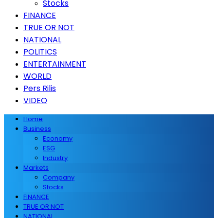
Stocks
FINANCE
TRUE OR NOT
NATIONAL
POLITICS
ENTERTAINMENT
WORLD
Pers Rilis
VIDEO
Home
Business
Economy
ESG
Industry
Markets
Company
Stocks
FINANCE
TRUE OR NOT
NATIONAL