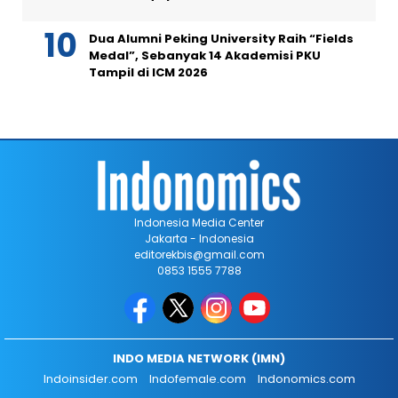
Dua Alumni Peking University Raih “Fields
Medal”, Sebanyak 14 Akademisi PKU
Tampil di ICM 2026
Indonesia Media Center
Jakarta - Indonesia
editorekbis@gmail.com
0853 1555 7788
INDO MEDIA NETWORK (IMN)
Indoinsider.com
Indofemale.com
Indonomics.com