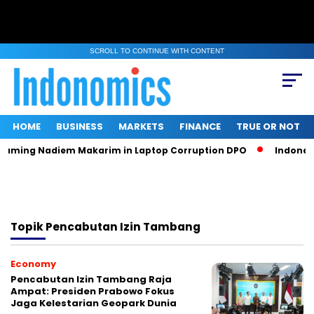
SCROLL TO CONTINUE WITH CONTENT
HOME
BUSINESS
MARKETS
FINANCE
TRUE OR NOT
Naming Nadiem Makarim in Laptop Corruption DPO
Indonesia
Topik
Pencabutan Izin Tambang
Economy
Pencabutan Izin Tambang Raja
Ampat: Presiden Prabowo Fokus
Jaga Kelestarian Geopark Dunia