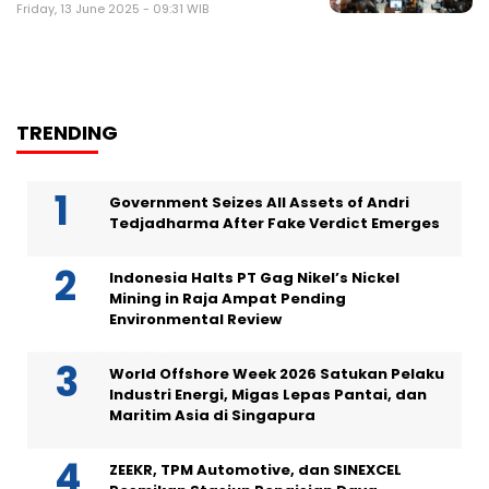
Friday, 13 June 2025 - 09:31 WIB
TRENDING
Government Seizes All Assets of Andri
Tedjadharma After Fake Verdict Emerges
Indonesia Halts PT Gag Nikel’s Nickel
Mining in Raja Ampat Pending
Environmental Review
World Offshore Week 2026 Satukan Pelaku
Industri Energi, Migas Lepas Pantai, dan
Maritim Asia di Singapura
ZEEKR, TPM Automotive, dan SINEXCEL