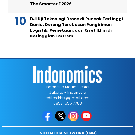
The Smarter E 2026
DJI Uji Teknologi Drone di Puncak Tertinggi
Dunia, Dorong Terobosan Pengiriman
Logistik, Pemetaan, dan Riset Iklim di
Ketinggian Ekstrem
Indonesia Media Center
Jakarta - Indonesia
editorekbis@gmail.com
0853 1555 7788
INDO MEDIA NETWORK (IMN)