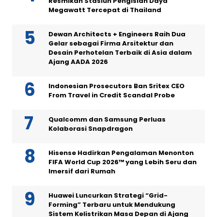
Resmikan Stasiun Pengisian Daya
Megawatt Tercepat di Thailand
Dewan Architects + Engineers Raih Dua
Gelar sebagai Firma Arsitektur dan
Desain Perhotelan Terbaik di Asia dalam
Ajang AADA 2026
Indonesian Prosecutors Ban Sritex CEO
From Travel in Credit Scandal Probe
Qualcomm dan Samsung Perluas
Kolaborasi Snapdragon
Hisense Hadirkan Pengalaman Menonton
FIFA World Cup 2026™ yang Lebih Seru dan
Imersif dari Rumah
Huawei Luncurkan Strategi “Grid-
Forming” Terbaru untuk Mendukung
Sistem Kelistrikan Masa Depan di Ajang