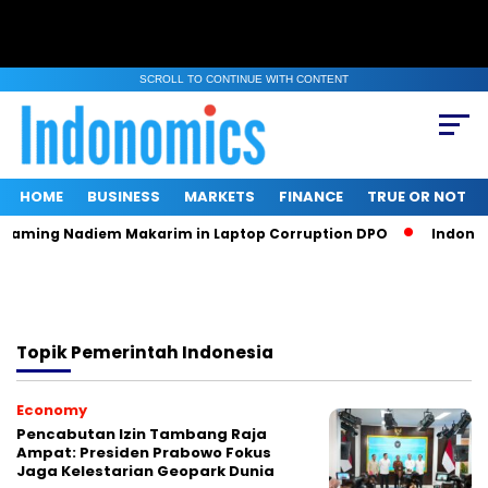
SCROLL TO CONTINUE WITH CONTENT
HOME
BUSINESS
MARKETS
FINANCE
TRUE OR NOT
 Naming Nadiem Makarim in Laptop Corruption DPO
Indonesi
Topik
Pemerintah Indonesia
Economy
Pencabutan Izin Tambang Raja
Ampat: Presiden Prabowo Fokus
Jaga Kelestarian Geopark Dunia