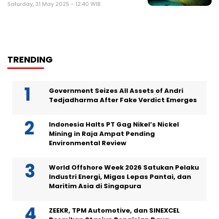
Saturday, 31 May 2025 - 12:40 WIB
TRENDING
Government Seizes All Assets of Andri
Tedjadharma After Fake Verdict Emerges
Indonesia Halts PT Gag Nikel’s Nickel
Mining in Raja Ampat Pending
Environmental Review
World Offshore Week 2026 Satukan Pelaku
Industri Energi, Migas Lepas Pantai, dan
Maritim Asia di Singapura
ZEEKR, TPM Automotive, dan SINEXCEL