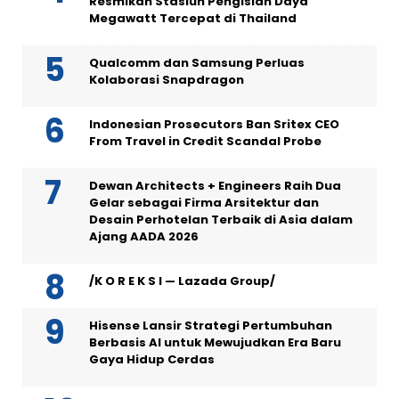
Resmikan Stasiun Pengisian Daya
Megawatt Tercepat di Thailand
Qualcomm dan Samsung Perluas
Kolaborasi Snapdragon
Indonesian Prosecutors Ban Sritex CEO
From Travel in Credit Scandal Probe
Dewan Architects + Engineers Raih Dua
Gelar sebagai Firma Arsitektur dan
Desain Perhotelan Terbaik di Asia dalam
Ajang AADA 2026
/K O R E K S I — Lazada Group/
Hisense Lansir Strategi Pertumbuhan
Berbasis AI untuk Mewujudkan Era Baru
Gaya Hidup Cerdas