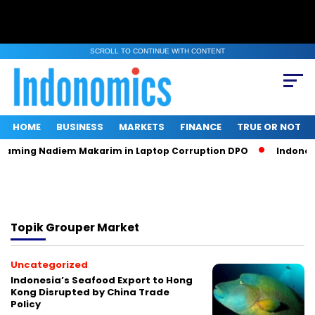
SCROLL TO CONTINUE WITH CONTENT
HOME
BUSINESS
MARKETS
FINANCE
TRUE OR NOT
Naming Nadiem Makarim in Laptop Corruption DPO
Indonesia
Topik
Grouper Market
Uncategorized
Indonesia’s Seafood Export to Hong
Kong Disrupted by China Trade
Policy