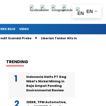
EN
PERS RILIS
VIDEO
it Scandal Probe
Liberian Tanker Hits Indonesian Fishing Boa
TRENDING
Indonesia Halts PT Gag
Nikel’s Nickel Mining in
Raja Ampat Pending
Environmental Review
ZEEKR, TPM Automotive,