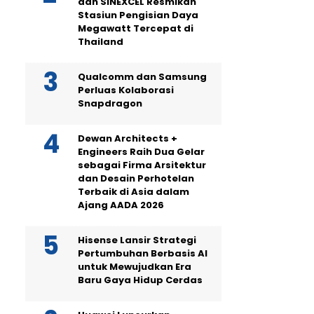
dan SINEXCEL Resmikan
Stasiun Pengisian Daya
Megawatt Tercepat di
Thailand
Qualcomm dan Samsung
Perluas Kolaborasi
Snapdragon
Dewan Architects +
Engineers Raih Dua Gelar
sebagai Firma Arsitektur
dan Desain Perhotelan
Terbaik di Asia dalam
Ajang AADA 2026
Hisense Lansir Strategi
Pertumbuhan Berbasis AI
untuk Mewujudkan Era
Baru Gaya Hidup Cerdas