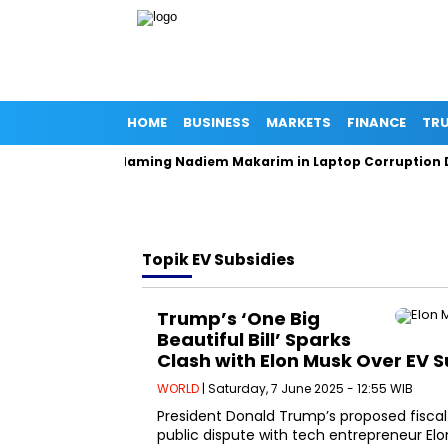
HOME
BUSINESS
MARKETS
FINANCE
TRU
eneral Denies Naming Nadiem Makarim in Laptop Corruption DP
Topik
EV Subsidies
Trump’s ‘One Big
Beautiful Bill’ Sparks
Clash with Elon Musk Over EV S
WORLD
| Saturday, 7 June 2025 - 12:55 WIB
President Donald Trump’s proposed fiscal l
public dispute with tech entrepreneur Elon