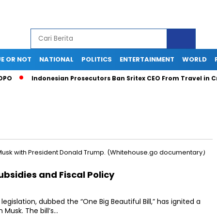
E OR NOT
NATIONAL
POLITICS
ENTERTAINMENT
WORLD
O
Indonesian Prosecutors Ban Sritex CEO From Travel in Cred
ubsidies and Fiscal Policy
egislation, dubbed the “One Big Beautiful Bill,” has ignited a
 Musk. The bill’s…