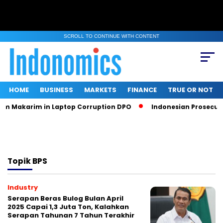
SCROLL TO CONTINUE WITH CONTENT
HOME
BUSINESS
MARKETS
FINANCE
TRUE OR NOT
em Makarim in Laptop Corruption DPO
Indonesian Prosecutor
Topik
BPS
Industry
Serapan Beras Bulog Bulan April
2025 Capai 1,3 Juta Ton, Kalahkan
Serapan Tahunan 7 Tahun Terakhir