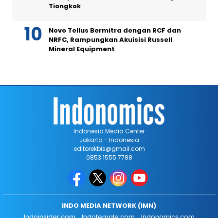
Tiongkok
Novo Tellus Bermitra dengan RCF dan
NRFC, Rampungkan Akuisisi Russell
Mineral Equipment
Indonesia Media Center
Jakarta - Indonesia
editorekbis@gmail.com
0853 1555 7788
INDO MEDIA NETWORK (IMN)
Indoinsider.com
Indofemale.com
Indonomics.com