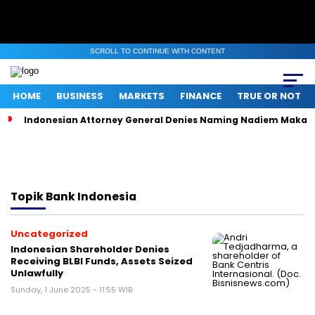
SCROLL TO CONTINUE WITH CONTENT
HOME
BUSINESS
MARKETS
FINANCE
TRUE OR NOT
Indonesian Attorney General Denies Naming Nadiem Makari
Topik
Bank Indonesia
Uncategorized
Indonesian Shareholder Denies
Receiving BLBI Funds, Assets Seized
Unlawfully
Sunday, 1 June 2025 - 11:55 WIB