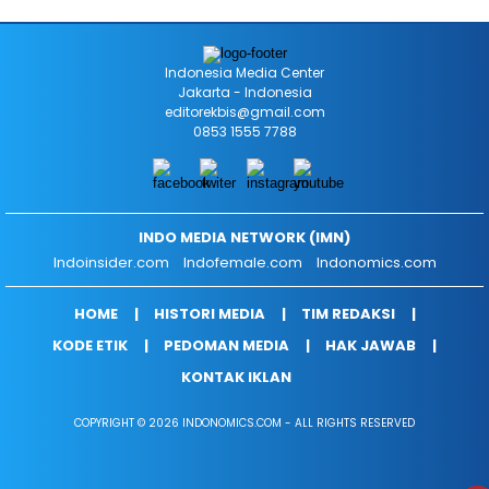
Indonesia Media Center
Jakarta - Indonesia
editorekbis@gmail.com
0853 1555 7788
INDO MEDIA NETWORK (IMN)
Indoinsider.com
Indofemale.com
Indonomics.com
HOME
HISTORI MEDIA
TIM REDAKSI
KODE ETIK
PEDOMAN MEDIA
HAK JAWAB
KONTAK IKLAN
COPYRIGHT © 2026 INDONOMICS.COM - ALL RIGHTS RESERVED