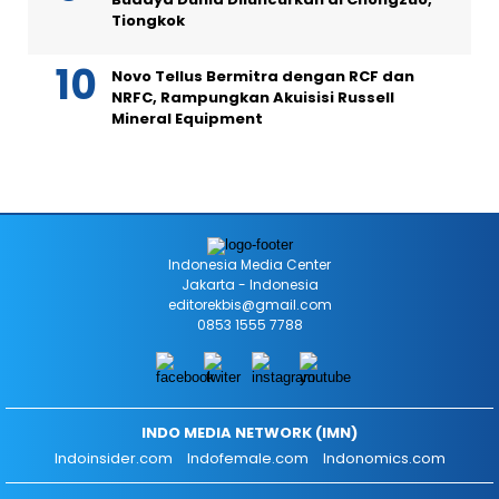
Tiongkok
Novo Tellus Bermitra dengan RCF dan
NRFC, Rampungkan Akuisisi Russell
Mineral Equipment
Indonesia Media Center
Jakarta - Indonesia
editorekbis@gmail.com
0853 1555 7788
INDO MEDIA NETWORK (IMN)
Indoinsider.com
Indofemale.com
Indonomics.com