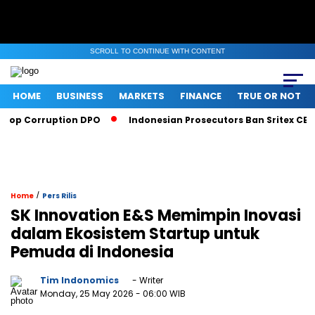
SCROLL TO CONTINUE WITH CONTENT
HOME
BUSINESS
MARKETS
FINANCE
TRUE OR NOT
rruption DPO
Indonesian Prosecutors Ban Sritex CEO From Tra
/
Home
Pers Rilis
SK Innovation E&S Memimpin Inovasi
dalam Ekosistem Startup untuk
Pemuda di Indonesia
Tim Indonomics
- Writer
Monday, 25 May 2026
- 06:00 WIB