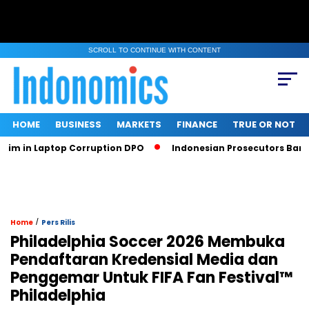
SCROLL TO CONTINUE WITH CONTENT
HOME
BUSINESS
MARKETS
FINANCE
TRUE OR NOT
n Laptop Corruption DPO
Indonesian Prosecutors Ban Sritex
/
Home
Pers Rilis
Philadelphia Soccer 2026 Membuka
Pendaftaran Kredensial Media dan
Penggemar Untuk FIFA Fan Festival™
Philadelphia