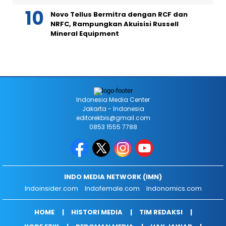
Novo Tellus Bermitra dengan RCF dan
NRFC, Rampungkan Akuisisi Russell
Mineral Equipment
Indonesia Media Center
Jakarta - Indonesia
editorekbis@gmail.com
0853 1555 7788
INDO MEDIA NETWORK (IMN)
Indoinsider.com
Indofemale.com
Indonomics.com
HOME
HISTORI MEDIA
TIM REDAKSI