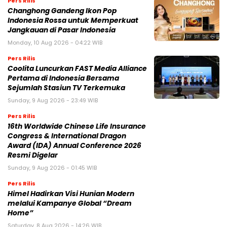
Pers Rilis
Changhong Gandeng Ikon Pop
Indonesia Rossa untuk Memperkuat
Jangkauan di Pasar Indonesia
Monday, 10 Aug 2026 - 04:22 WIB
Pers Rilis
Coolita Luncurkan FAST Media Alliance
Pertama di Indonesia Bersama
Sejumlah Stasiun TV Terkemuka
Sunday, 9 Aug 2026 - 23:49 WIB
Pers Rilis
16th Worldwide Chinese Life Insurance
Congress & International Dragon
Award (IDA) Annual Conference 2026
Resmi Digelar
Sunday, 9 Aug 2026 - 01:45 WIB
Pers Rilis
Himel Hadirkan Visi Hunian Modern
melalui Kampanye Global “Dream
Home”
Saturday, 8 Aug 2026 - 14:26 WIB