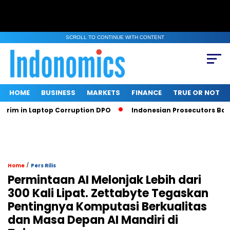
SCROLL TO CONTINUE WITH CONTENT
HOME
BUSINESS
MARKETS
FINANCE
TRUE OR NOT
m in Laptop Corruption DPO
Indonesian Prosecutors Ban Sri
/
Home
Pers Rilis
Permintaan AI Melonjak Lebih dari
300 Kali Lipat. Zettabyte Tegaskan
Pentingnya Komputasi Berkualitas
dan Masa Depan AI Mandiri di