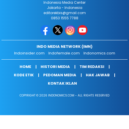
Indonesia Media Center
Jakarta - Indonesia
editorekbis@gmail.com
0853 1555 7788
INDO MEDIA NETWORK (IMN)
Indoinsider.com
Indofemale.com
Indonomics.com
HOME
HISTORI MEDIA
TIM REDAKSI
KODE ETIK
PEDOMAN MEDIA
HAK JAWAB
KONTAK IKLAN
COPYRIGHT © 2026 INDONOMICS.COM - ALL RIGHTS RESERVED