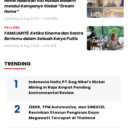
Himel Hadirkan Visi Hunian Modern
melalui Kampanye Global “Dream
Home”
Saturday, 8 Aug 2026 - 14:26 WIB
Pers Rilis
FAMILIARITÉ: Ketika Sinema dan Sastra
Bertemu dalam Sebuah Karya Puitis
Saturday, 8 Aug 2026 - 14:19 WIB
TRENDING
Indonesia Halts PT Gag Nikel’s Nickel
Mining in Raja Ampat Pending
Environmental Review
ZEEKR, TPM Automotive, dan SINEXCEL
Resmikan Stasiun Pengisian Daya
Megawatt Tercepat di Thailand