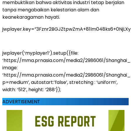
membuktikan bahwa aktivitas industri tetap berjalan
tanpa mengabaikan kelestarian alam dan
keanekaragaman hayati.
jwplayer.key=”3Fznr2BGJZtpwZmA+81lm048ks6+0NjLX
jwplayer(‘myplayer1’).setup({file:
‘https://mma.prnasia.com/media2/2986061/Shanghai_E
image:
‘https://mma.prnasia.com/media2/2986061/Shanghai_
p=medium’, autostart:’false’, stretching : ‘uniform’,
width: ‘512’, height: ‘288’});
ADVERTISEMENT