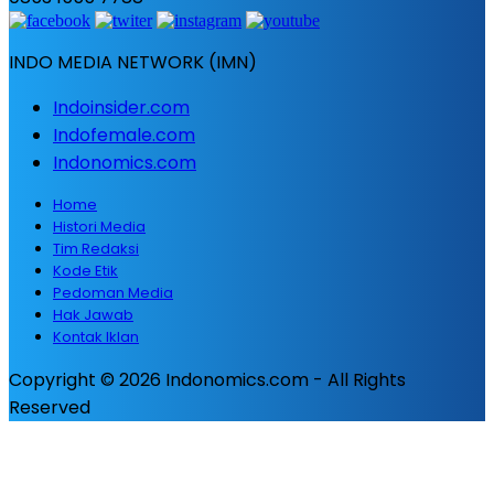
INDO MEDIA NETWORK (IMN)
Indoinsider.com
Indofemale.com
Indonomics.com
Home
Histori Media
Tim Redaksi
Kode Etik
Pedoman Media
Hak Jawab
Kontak Iklan
Copyright © 2026 Indonomics.com - All Rights
Reserved