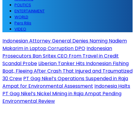
POLITICS
ENTERTAINMENT
WORLD
Pers Rilis
VIDEO
Indonesian Attorney General Denies Naming Nadiem
Makarim in Laptop Corruption DPO
Indonesian
Prosecutors Ban Sritex CEO From Travel in Credit
Scandal Probe
Liberian Tanker Hits Indonesian Fishing
Boat, Fleeing After Crash That Injured and Traumatized
30 Crew
PT Gag Nikel’s Operations Suspended in Raja
Ampat for Environmental Assessment
Indonesia Halts
PT Gag Nikel’s Nickel Mining in Raja Ampat Pending
Environmental Review