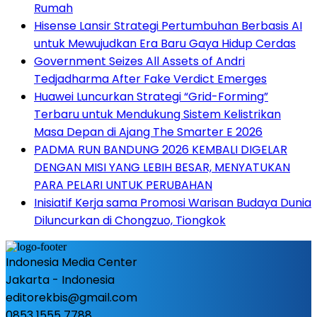
Rumah
Hisense Lansir Strategi Pertumbuhan Berbasis AI
untuk Mewujudkan Era Baru Gaya Hidup Cerdas
Government Seizes All Assets of Andri
Tedjadharma After Fake Verdict Emerges
Huawei Luncurkan Strategi “Grid-Forming”
Terbaru untuk Mendukung Sistem Kelistrikan
Masa Depan di Ajang The Smarter E 2026
PADMA RUN BANDUNG 2026 KEMBALI DIGELAR
DENGAN MISI YANG LEBIH BESAR, MENYATUKAN
PARA PELARI UNTUK PERUBAHAN
Inisiatif Kerja sama Promosi Warisan Budaya Dunia
Diluncurkan di Chongzuo, Tiongkok
Indonesia Media Center
Jakarta - Indonesia
editorekbis@gmail.com
0853 1555 7788