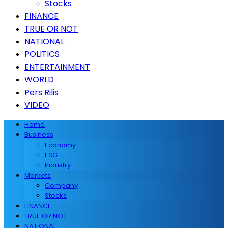
Stocks
FINANCE
TRUE OR NOT
NATIONAL
POLITICS
ENTERTAINMENT
WORLD
Pers Rilis
VIDEO
Home
Business
Economy
ESG
Industry
Markets
Company
Stocks
FINANCE
TRUE OR NOT
NATIONAL