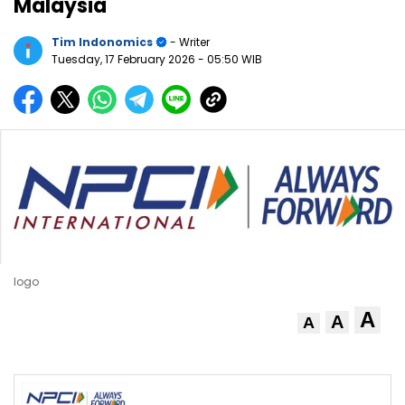
Malaysia
Tim Indonomics
- Writer
Tuesday, 17 February 2026
- 05:50 WIB
logo
A
A
A