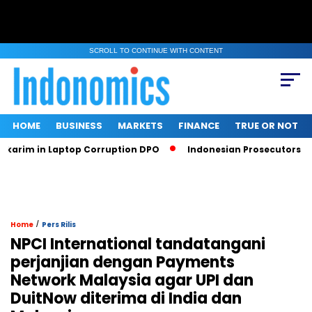
SCROLL TO CONTINUE WITH CONTENT
HOME
BUSINESS
MARKETS
FINANCE
TRUE OR NOT
im in Laptop Corruption DPO
Indonesian Prosecutors Ban Sr
/
Home
Pers Rilis
NPCI International tandatangani
perjanjian dengan Payments
Network Malaysia agar UPI dan
DuitNow diterima di India dan