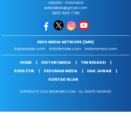
Jakarta - Indonesia
editorekbis@gmail.com
0853 1555 7788
INDO MEDIA NETWORK (IMN)
Indoinsider.com
Indofemale.com
Indonomics.com
HOME
HISTORI MEDIA
TIM REDAKSI
KODE ETIK
PEDOMAN MEDIA
HAK JAWAB
KONTAK IKLAN
COPYRIGHT © 2026 INDONOMICS.COM - ALL RIGHTS RESERVED