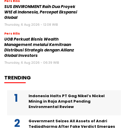
Pers Rilis
SUS ENVIRONMENT Raih Dua Proyek
WtE di Indonesia, Percepat Ekspansi
Global
Thursday, 6 Aug 2026 - 12:08 WIB
Pers Rilis
UOB Perkuat Bisnis Wealth
Management melalui Kemitraan
Distribusi Strategis dengan Allianz
Global Investors
Thursday, 6 Aug 2026 - 06:39 WIB
TRENDING
Indonesia Halts PT Gag Nikel’s Nickel
Mining in Raja Ampat Pending
Environmental Review
Government Seizes All Assets of Andri
Tedjadharma After Fake Verdict Emerges