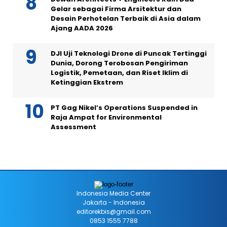
Gelar sebagai Firma Arsitektur dan
Desain Perhotelan Terbaik di Asia dalam
Ajang AADA 2026
DJI Uji Teknologi Drone di Puncak Tertinggi
Dunia, Dorong Terobosan Pengiriman
Logistik, Pemetaan, dan Riset Iklim di
Ketinggian Ekstrem
PT Gag Nikel’s Operations Suspended in
Raja Ampat for Environmental
Assessment
Indonesia Media Center
Jakarta - Indonesia
editorekbis@gmail.com
0853 1555 7788