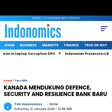
SCROLL TO CONTINUE WITH CONTENT
HOME
BUSINESS
MARKETS
FINANCE
TRUE OR NOT
rim in Laptop Corruption DPO
Indonesian Prosecutors Ban Sr
/
Home
Pers Rilis
KANADA MENDUKUNG DEFENCE,
SECURITY AND RESILIENCE BANK BARU
Tim Indonomics
- Writer
Saturday, 31 January 2026
- 21:48 WIB