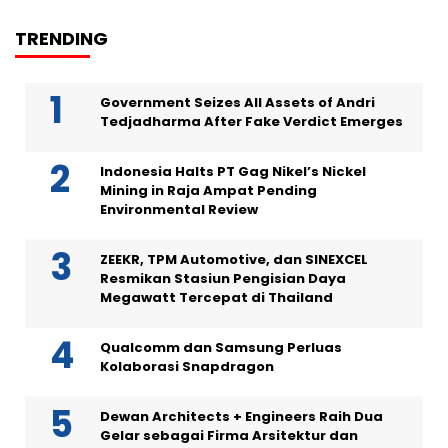
TRENDING
Government Seizes All Assets of Andri
Tedjadharma After Fake Verdict Emerges
Indonesia Halts PT Gag Nikel’s Nickel
Mining in Raja Ampat Pending
Environmental Review
ZEEKR, TPM Automotive, dan SINEXCEL
Resmikan Stasiun Pengisian Daya
Megawatt Tercepat di Thailand
Qualcomm dan Samsung Perluas
Kolaborasi Snapdragon
Dewan Architects + Engineers Raih Dua
Gelar sebagai Firma Arsitektur dan