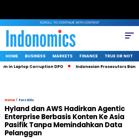
SCROLL TO CONTINUE WITH CONTENT
HOME
BUSINESS
MARKETS
FINANCE
TRUE OR NOT
in Laptop Corruption DPO
Indonesian Prosecutors Ban Srite
/
Home
Pers Rilis
Hyland dan AWS Hadirkan Agentic
Enterprise Berbasis Konten Ke Asia
Pasifik Tanpa Memindahkan Data
Pelanggan