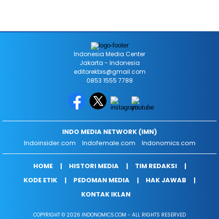
Indonesia Media Center
Jakarta - Indonesia
editorekbis@gmail.com
0853 1555 7788
INDO MEDIA NETWORK (IMN)
Indoinsider.com
Indofemale.com
Indonomics.com
HOME
HISTORI MEDIA
TIM REDAKSI
KODE ETIK
PEDOMAN MEDIA
HAK JAWAB
KONTAK IKLAN
COPYRIGHT © 2026 INDONOMICS.COM - ALL RIGHTS RESERVED