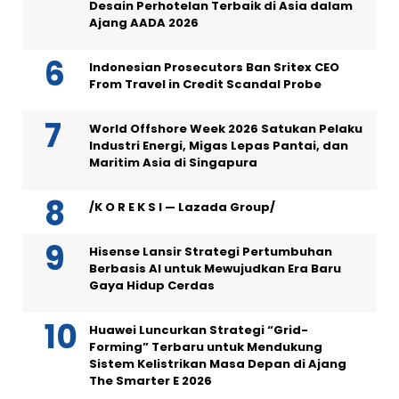
Desain Perhotelan Terbaik di Asia dalam
Ajang AADA 2026
Indonesian Prosecutors Ban Sritex CEO
From Travel in Credit Scandal Probe
World Offshore Week 2026 Satukan Pelaku
Industri Energi, Migas Lepas Pantai, dan
Maritim Asia di Singapura
/K O R E K S I — Lazada Group/
Hisense Lansir Strategi Pertumbuhan
Berbasis AI untuk Mewujudkan Era Baru
Gaya Hidup Cerdas
Huawei Luncurkan Strategi “Grid-
Forming” Terbaru untuk Mendukung
Sistem Kelistrikan Masa Depan di Ajang
The Smarter E 2026