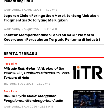
Pendatang Baru
Wednesday, 5 August 2026 - 14:00 WIB
Laporan Cision Peringatkan Merek tentang ‘Jebakan
Fragmentasi Data’ yang Merugikan
Wednesday, 5 August 2026 - 04:12 WIB
Lockton Memperkenalkan Lockton SAGE: Platform
Kecerdasan Perusahaan Terpadu Pertama di Industri
BERITA TERBARU
Pers Rilis
Mitrade Raih Gelar “AI Broker of the
Year 2026”, Hadirkan MitradeGPT Versi
Terbaru di Asia
Thursday, 6 Aug 2026 - 02:00 WIB
Pers Rilis
UNISOC Lyric Audio: Mengubah
Pengalaman Mendengarkan Audio
Wednesday, 5 Aug 2026 - 23:58 WIB