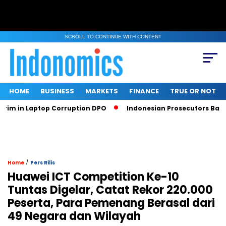
SCROLL TO CONTINUE WITH CONTENT
HOME
BUSINESS
MARKETS
FINANCE
TRUE OR NOT
in Laptop Corruption DPO
Indonesian Prosecutors Ban Sritex
/
Home
Pers Rilis
Huawei ICT Competition Ke-10
Tuntas Digelar, Catat Rekor 220.000
Peserta, Para Pemenang Berasal dari
49 Negara dan Wilayah