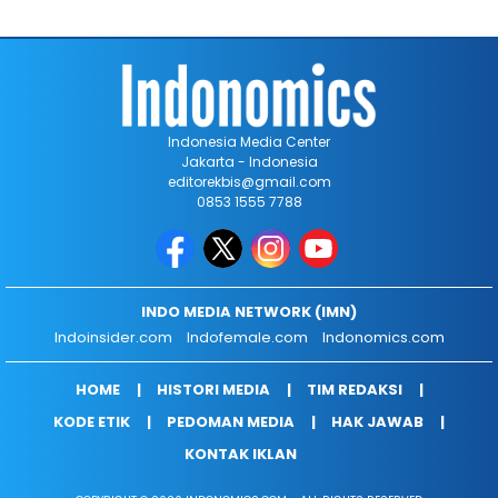
Indonesia Media Center
Jakarta - Indonesia
editorekbis@gmail.com
0853 1555 7788
INDO MEDIA NETWORK (IMN)
Indoinsider.com
Indofemale.com
Indonomics.com
HOME
HISTORI MEDIA
TIM REDAKSI
KODE ETIK
PEDOMAN MEDIA
HAK JAWAB
KONTAK IKLAN