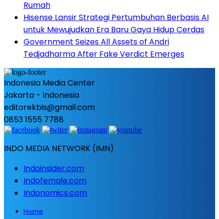
Rumah
Hisense Lansir Strategi Pertumbuhan Berbasis AI
untuk Mewujudkan Era Baru Gaya Hidup Cerdas
Government Seizes All Assets of Andri
Tedjadharma After Fake Verdict Emerges
Indonesia Media Center
Jakarta - Indonesia
editorekbis@gmail.com
0853 1555 7788
INDO MEDIA NETWORK (IMN)
Indoinsider.com
Indofemale.com
Indonomics.com
Home