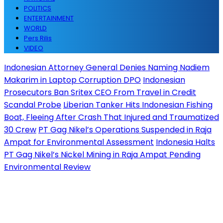
POLITICS
ENTERTAINMENT
WORLD
Pers Rilis
VIDEO
Indonesian Attorney General Denies Naming Nadiem
Makarim in Laptop Corruption DPO
Indonesian
Prosecutors Ban Sritex CEO From Travel in Credit
Scandal Probe
Liberian Tanker Hits Indonesian Fishing
Boat, Fleeing After Crash That Injured and Traumatized
30 Crew
PT Gag Nikel’s Operations Suspended in Raja
Ampat for Environmental Assessment
Indonesia Halts
PT Gag Nikel’s Nickel Mining in Raja Ampat Pending
Environmental Review