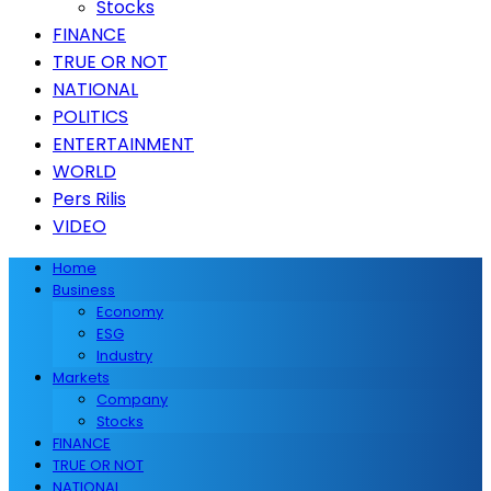
Stocks
FINANCE
TRUE OR NOT
NATIONAL
POLITICS
ENTERTAINMENT
WORLD
Pers Rilis
VIDEO
Home
Business
Economy
ESG
Industry
Markets
Company
Stocks
FINANCE
TRUE OR NOT
NATIONAL