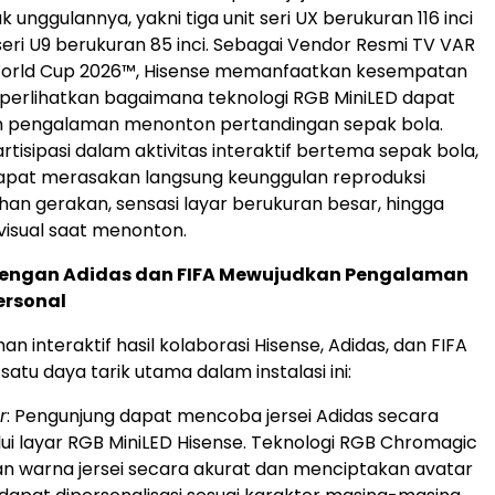
 unggulannya, yakni tiga unit seri UX berukuran 116 inci
 seri U9 berukuran 85 inci. Sebagai Vendor Resmi TV VAR
World Cup 2026™, Hisense memanfaatkan kesempatan
perlihatkan bagaimana teknologi RGB MiniLED dapat
 pengalaman menonton pertandingan sepak bola.
tisipasi dalam aktivitas interaktif bertema sepak bola,
apat merasakan langsung keunggulan reproduksi
ihan gerakan, sensasi layar berukuran besar, hingga
isual saat menonton.
dengan Adidas dan FIFA Mewujudkan Pengalaman
ersonal
 interaktif hasil kolaborasi Hisense, Adidas, dan FIFA
satu daya tarik utama dalam instalasi ini:
r
: Pengunjung dapat mencoba jersei Adidas secara
lui layar RGB MiniLED Hisense. Teknologi RGB Chromagic
 warna jersei secara akurat dan menciptakan avatar