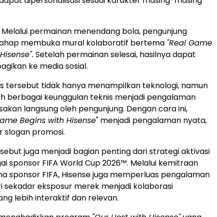
g dapat dipersonalisasi sesuai karakter masing-masing
.
Melalui permainan menendang bola, pengunjung
tahap membuka mural kolaboratif bertema
"Real Game
Hisense".
Setelah permainan selesai, hasilnya dapat
agikan ke media sosial.
as tersebut tidak hanya menampilkan teknologi, namun
h berbagai keunggulan teknis menjadi pengalaman
asakan langsung oleh pengunjung. Dengan cara ini,
Game Begins with Hisense
" menjadi pengalaman nyata,
 slogan promosi.
sebut juga menjadi bagian penting dari strategi aktivasi
ai sponsor FIFA World Cup 2026™. Melalui kemitraan
a sponsor FIFA, Hisense juga memperluas pengalaman
 sekadar eksposur merek menjadi kolaborasi
ng lebih interaktif dan relevan.