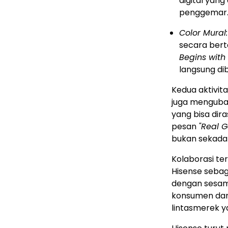
digital yan
penggemar
Color Mural:
secara ber
Begins with 
langsung dib
Kedua aktivit
juga menguba
yang bisa dir
pesan
"Real 
bukan sekadar
Kolaborasi ter
Hisense sebag
dengan sesam
konsumen dari
lintasmerek ya