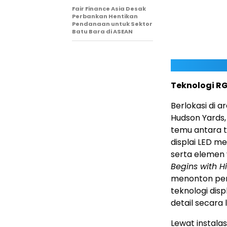
Fair Finance Asia Desak
Perbankan Hentikan
Pendanaan untuk Sektor
Batu Bara di ASEAN
Teknologi R
Berlokasi di a
Hudson Yards, 
temu antara t
displai LED m
serta elemen 
Begins with H
menonton pert
teknologi dis
detail secara 
Lewat instala