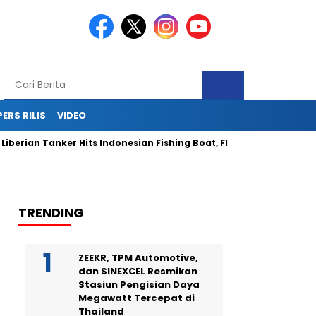
PERS RILIS
VIDEO
n Tanker Hits Indonesian Fishing Boat, Fleeing After Crash That I
TRENDING
ZEEKR, TPM Automotive,
dan SINEXCEL Resmikan
Stasiun Pengisian Daya
Megawatt Tercepat di
Thailand