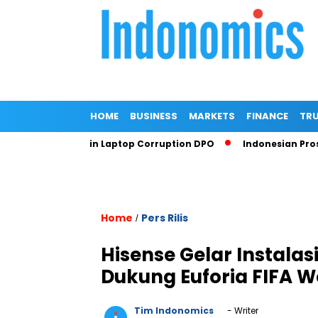
HOME
BUSINESS
MARKETS
FINANCE
TRU
 Makarim in Laptop Corruption DPO
Indonesian Prosecutors 
Home
Pers Rilis
/
Hisense Gelar Instalas
Dukung Euforia FIFA W
Tim Indonomics
- Writer