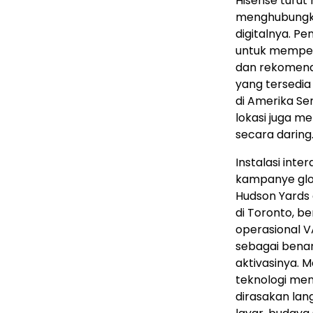
Hisense turu
menghubungka
digitalnya. P
untuk memper
dan rekomenda
yang tersedia
di Amerika Seri
lokasi juga m
secara daring
Instalasi inte
kampanye glob
Hudson Yards 
di Toronto, b
operasional V
sebagai bena
aktivasinya. 
teknologi me
dirasakan la