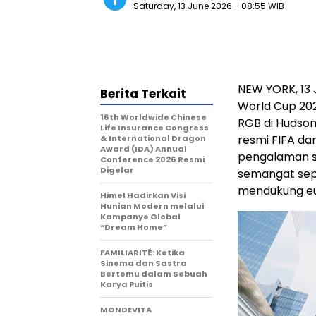
Saturday, 13 June 2026
- 08:55 WIB
NEW YORK, 13 
Berita Terkait
World Cup 202
16th Worldwide Chinese
RGB di Hudson
Life Insurance Congress
resmi FIFA da
& International Dragon
Award (IDA) Annual
pengalaman se
Conference 2026 Resmi
Digelar
semangat sepa
mendukung eu
Himel Hadirkan Visi
Hunian Modern melalui
Kampanye Global
“Dream Home”
FAMILIARITÉ: Ketika
Sinema dan Sastra
Bertemu dalam Sebuah
Karya Puitis
MONDEVITA