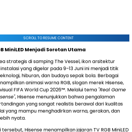
SCROLL TO RESUME CONTENT
GB MiniLED Menjadi Sorotan Utama
rea strategis di samping The Vessel, ikon arsitektur
instalasi yang digelar pada 9–13 Juni ini menjadi titik
eknologi, hiburan, dan budaya sepak bola. Berbagai
enampilkan animasi warna RGB, slogan merek Hisense,
visual FIFA World Cup 2026™. Melalui tema
"Real Game
isense"
, Hisense menunjukkan bahwa pengalaman
andingan yang sangat realistis berawal dari kualitas
plai yang mampu menghadirkan warna, gerakan, dan
lebih nyata.
si tersebut, Hisense menampilkan jajaran TV RGB MiniLED