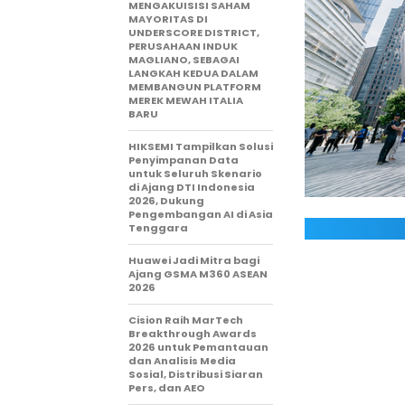
MENGAKUISISI SAHAM
MAYORITAS DI
UNDERSCORE DISTRICT,
PERUSAHAAN INDUK
MAGLIANO, SEBAGAI
LANGKAH KEDUA DALAM
MEMBANGUN PLATFORM
MEREK MEWAH ITALIA
BARU
HIKSEMI Tampilkan Solusi
Penyimpanan Data
untuk Seluruh Skenario
di Ajang DTI Indonesia
2026, Dukung
Pengembangan AI di Asia
Tenggara
Huawei Jadi Mitra bagi
Ajang GSMA M360 ASEAN
2026
Cision Raih MarTech
Breakthrough Awards
2026 untuk Pemantauan
dan Analisis Media
Sosial, Distribusi Siaran
Pers, dan AEO