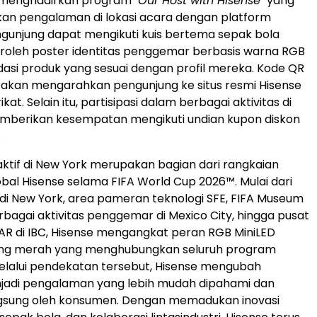
t menghadirkan program
"Our Host with Hisense"
yang
n pengalaman di lokasi acara dengan platform
engunjung dapat mengikuti kuis bertema sepak bola
oleh poster identitas penggemar berbasis warna RGB
si produk yang sesuai dengan profil mereka. Kode QR
 akan mengarahkan pengunjung ke situs resmi Hisense
kat. Selain itu, partisipasi dalam berbagai aktivitas di
emberikan kesempatan mengikuti undian kupon diskon
.
raktif di New York merupakan bagian dari rangkaian
al Hisense selama FIFA World Cup 2026™. Mulai dari
di New York, area pameran teknologi SFE, FIFA Museum
erbagai aktivitas penggemar di Mexico City, hingga pusat
AR di IBC, Hisense mengangkat peran RGB MiniLED
ng merah yang menghubungkan seluruh program
Melalui pendekatan tersebut, Hisense mengubah
njadi pengalaman yang lebih mudah dipahami dan
ngsung oleh konsumen. Dengan memadukan inovasi