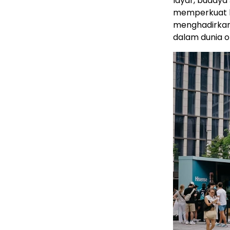
layar, budaya 
memperkuat h
menghadirkan
dalam dunia o