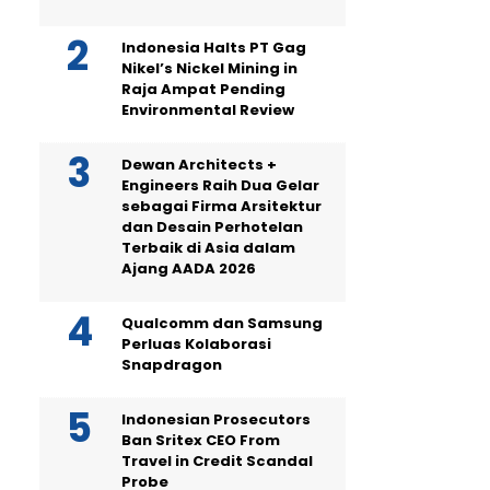
Indonesia Halts PT Gag
Nikel’s Nickel Mining in
Raja Ampat Pending
Environmental Review
Dewan Architects +
Engineers Raih Dua Gelar
sebagai Firma Arsitektur
dan Desain Perhotelan
Terbaik di Asia dalam
Ajang AADA 2026
Qualcomm dan Samsung
Perluas Kolaborasi
Snapdragon
Indonesian Prosecutors
Ban Sritex CEO From
Travel in Credit Scandal
Probe