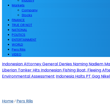
Industry
Markets
Company
Stocks
FINANCE
TRUE OR NOT
NATIONAL
POLITICS
ENTERTAINMENT
WORLD
Pers Rilis
VIDEO
Indonesian Attorney General Denies Naming Nadiem Ma
Liberian Tanker Hits Indonesian Fishing Boat, Fleeing A
Environmental Assessment
Indonesia Halts PT Gag Nike
Home
Pers Rilis
/