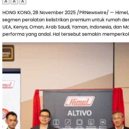
A
A
A
HONG KONG
,
28 November 2025
/PRNewswire/ — Himel, 
segmen peralatan kelistrikan premium untuk rumah den
UEA,
Kenya
,
Oman
, Arab Saudi, Yaman,
Indonesia
, dan
Ma
performa yang andal. Hal tersebut semakin memperkokoh