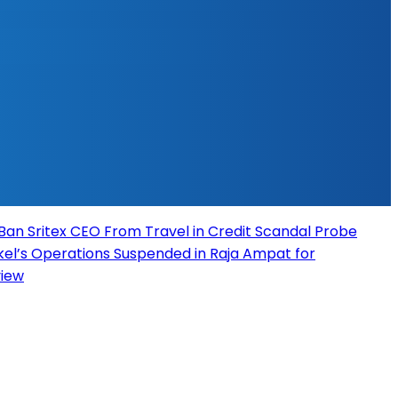
Ban Sritex CEO From Travel in Credit Scandal Probe
kel’s Operations Suspended in Raja Ampat for
view