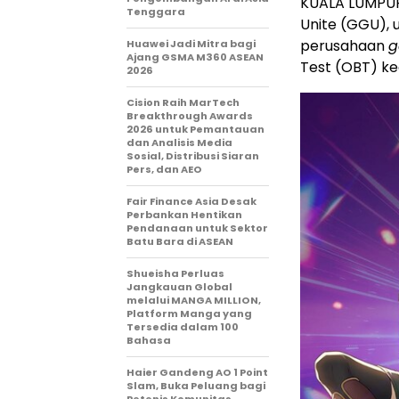
KUALA LUMPUR
Tenggara
Unite (GGU), u
perusahaan
Huawei Jadi Mitra bagi
Ajang GSMA M360 ASEAN
Test (OBT) ke
2026
Cision Raih MarTech
Breakthrough Awards
2026 untuk Pemantauan
dan Analisis Media
Sosial, Distribusi Siaran
Pers, dan AEO
Fair Finance Asia Desak
Perbankan Hentikan
Pendanaan untuk Sektor
Batu Bara di ASEAN
Shueisha Perluas
Jangkauan Global
melalui MANGA MILLION,
Platform Manga yang
Tersedia dalam 100
Bahasa
Haier Gandeng AO 1 Point
Slam, Buka Peluang bagi