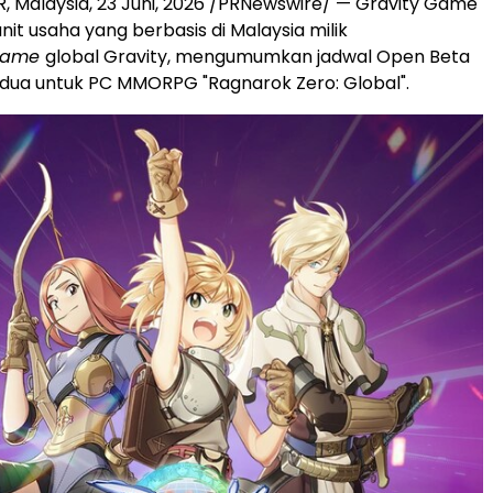
, Malaysia
,
23 Juni, 2026
/PRNewswire/ — Gravity Game
nit usaha yang berbasis di Malaysia milik
game
global Gravity, mengumumkan jadwal Open Beta
dua untuk PC MMORPG "Ragnarok Zero: Global".