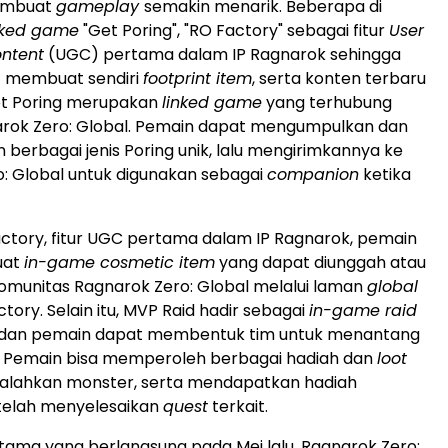
embuat
gameplay
semakin menarik. Beberapa di
nked game
"Get Poring", "RO Factory" sebagai fitur
User
ntent
(UGC) pertama dalam IP Ragnarok sehingga
 membuat sendiri
footprint item
, serta konten terbaru
et Poring merupakan
linked game
yang terhubung
rok Zero: Global. Pemain dapat mengumpulkan dan
erbagai jenis Poring unik, lalu mengirimkannya ke
: Global untuk digunakan sebagai
companion
ketika
tory, fitur UGC pertama dalam IP Ragnarok, pemain
uat
in-game cosmetic item
yang dapat diunggah atau
komunitas Ragnarok Zero: Global melalui laman
global
tory. Selain itu, MVP Raid hadir sebagai
in-game raid
 dan pemain dapat membentuk tim untuk menantang
 Pemain bisa memperoleh berbagai hadiah dan
loot
lahkan monster, serta mendapatkan hadiah
elah menyelesaikan
quest
terkait.
ama yang berlangsung pada Mei lalu, Ragnarok Zero: