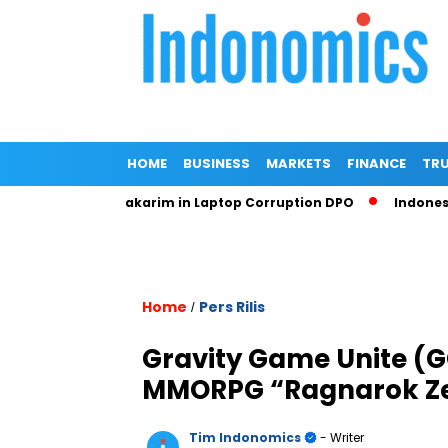
HOME
BUSINESS
MARKETS
FINANCE
TRU
adiem Makarim in Laptop Corruption DPO
Indonesian Prosec
Home
Pers Rilis
/
Gravity Game Unite (
MMORPG “Ragnarok Zer
Tim Indonomics
- Writer