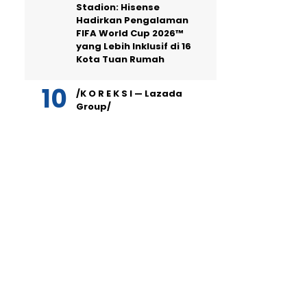
Stadion: Hisense
Hadirkan Pengalaman
FIFA World Cup 2026™
yang Lebih Inklusif di 16
Kota Tuan Rumah
/K O R E K S I — Lazada
Group/