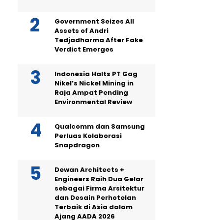
Government Seizes All
Assets of Andri
Tedjadharma After Fake
Verdict Emerges
Indonesia Halts PT Gag
Nikel’s Nickel Mining in
Raja Ampat Pending
Environmental Review
Qualcomm dan Samsung
Perluas Kolaborasi
Snapdragon
Dewan Architects +
Engineers Raih Dua Gelar
sebagai Firma Arsitektur
dan Desain Perhotelan
Terbaik di Asia dalam
Ajang AADA 2026