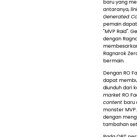
baru yang m
antaranya,
li
Generated Co
pemain dapat
"MVP Raid". G
dengan Ragna
membesarkan b
Ragnarok Zero
bermain.
Dengan RO Fac
dapat memb
diunduh dari 
market
RO Fac
content
baru
monster MVP.
dengan menga
tambahan set
Pada OBT pert