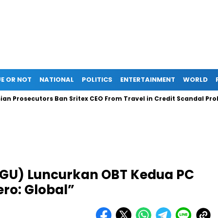
E OR NOT
NATIONAL
POLITICS
ENTERTAINMENT
WORLD
utors Ban Sritex CEO From Travel in Credit Scandal Probe
Li
GGU) Luncurkan OBT Kedua PC
o: Global”