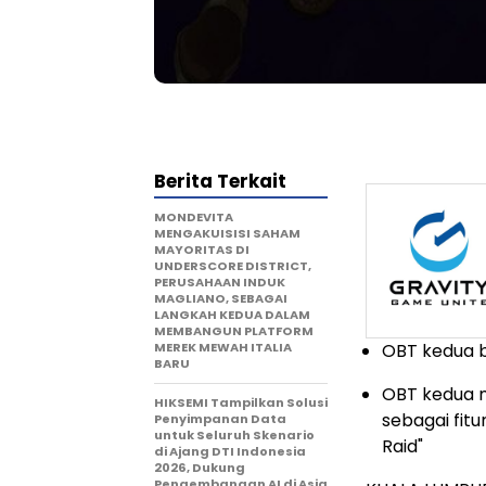
Berita Terkait
MONDEVITA
MENGAKUISISI SAHAM
MAYORITAS DI
UNDERSCORE DISTRICT,
PERUSAHAAN INDUK
MAGLIANO, SEBAGAI
LANGKAH KEDUA DALAM
MEMBANGUN PLATFORM
MEREK MEWAH ITALIA
OBT kedua b
BARU
OBT kedua 
HIKSEMI Tampilkan Solusi
sebagai fit
Penyimpanan Data
untuk Seluruh Skenario
Raid"
di Ajang DTI Indonesia
2026, Dukung
Pengembangan AI di Asia