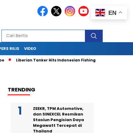
EN
PERS RILIS
VIDEO
berian Tanker Hits Indonesian Fishing Boat, Fleeing After Crash 
TRENDING
ZEEKR, TPM Automotive,
dan SINEXCEL Resmikan
Stasiun Pengisian Daya
Megawatt Tercepat di
Thailand