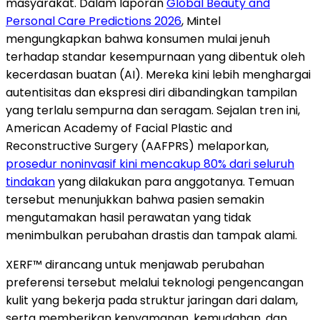
masyarakat. Dalam laporan
Global Beauty and
Personal Care Predictions 2026
, Mintel
mengungkapkan bahwa konsumen mulai jenuh
terhadap standar kesempurnaan yang dibentuk oleh
kecerdasan buatan (AI). Mereka kini lebih menghargai
autentisitas dan ekspresi diri dibandingkan tampilan
yang terlalu sempurna dan seragam. Sejalan tren ini,
American Academy of Facial Plastic and
Reconstructive Surgery (AAFPRS) melaporkan,
prosedur noninvasif kini mencakup 80% dari seluruh
tindakan
yang dilakukan para anggotanya. Temuan
tersebut menunjukkan bahwa pasien semakin
mengutamakan hasil perawatan yang tidak
menimbulkan perubahan drastis dan tampak alami.
XERF™ dirancang untuk menjawab perubahan
preferensi tersebut melalui teknologi pengencangan
kulit yang bekerja pada struktur jaringan dari dalam,
serta memberikan kenyamanan, kemudahan, dan