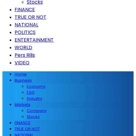
Stocks
FINANCE
TRUE OR NOT
NATIONAL
POLITICS
ENTERTAINMENT
WORLD
Pers Rilis
VIDEO
Home
Business
Economy
ESG
Industry
Markets
Company
Stocks
FINANCE
TRUE OR NOT
NATIONAL