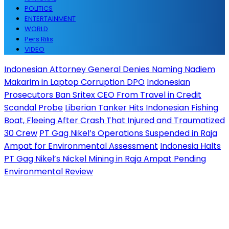
POLITICS
ENTERTAINMENT
WORLD
Pers Rilis
VIDEO
Indonesian Attorney General Denies Naming Nadiem
Makarim in Laptop Corruption DPO
Indonesian
Prosecutors Ban Sritex CEO From Travel in Credit
Scandal Probe
Liberian Tanker Hits Indonesian Fishing
Boat, Fleeing After Crash That Injured and Traumatized
30 Crew
PT Gag Nikel’s Operations Suspended in Raja
Ampat for Environmental Assessment
Indonesia Halts
PT Gag Nikel’s Nickel Mining in Raja Ampat Pending
Environmental Review