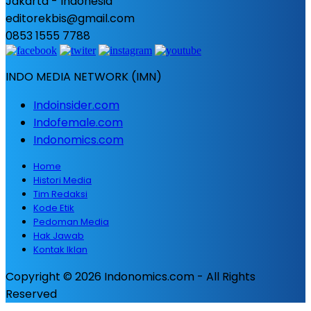
Jakarta - Indonesia
editorekbis@gmail.com
0853 1555 7788
INDO MEDIA NETWORK (IMN)
Indoinsider.com
Indofemale.com
Indonomics.com
Home
Histori Media
Tim Redaksi
Kode Etik
Pedoman Media
Hak Jawab
Kontak Iklan
Copyright © 2026 Indonomics.com - All Rights
Reserved