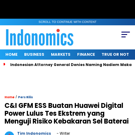
SCROLL TO CONTINUE WITH CONTENT
HOME
BUSINESS
MARKETS
FINANCE
TRUE OR NOT
Indonesian Attorney General Denies Naming Nadiem Makari
/
Home
Pers Rilis
C&I GFM ESS Buatan Huawei Digital
Power Lulus Tes Ekstrem yang
Menguji Risiko Kebakaran Sel Baterai
Tim Indonomics
- Writer