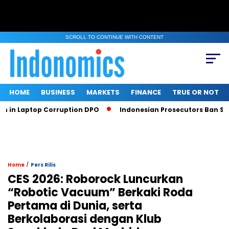
SCROLL TO CONTINUE WITH CONTENT
HOME
BUSINESS
MARKETS
FINANCE
TRUE OR NOT
aptop Corruption DPO
Indonesian Prosecutors Ban Sritex CEO
/
Home
Pers Rilis
CES 2026: Roborock Luncurkan
“Robotic Vacuum” Berkaki Roda
Pertama di Dunia, serta
Berkolaborasi dengan Klub