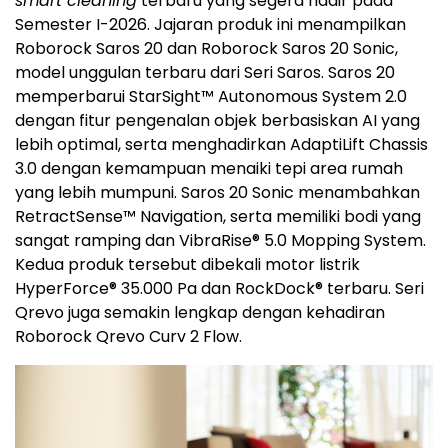
smart cleaning
terbaru yang segera hadir pada
Semester I-2026. Jajaran produk ini menampilkan
Roborock Saros 20 dan Roborock Saros 20 Sonic,
model unggulan terbaru dari Seri Saros. Saros 20
memperbarui StarSight™ Autonomous System 2.0
dengan fitur pengenalan objek berbasiskan AI yang
lebih optimal, serta menghadirkan AdaptiLift Chassis
3.0 dengan kemampuan menaiki tepi area rumah
yang lebih mumpuni. Saros 20 Sonic menambahkan
RetractSense™ Navigation, serta memiliki bodi yang
sangat ramping dan VibraRise® 5.0 Mopping System.
Kedua produk tersebut dibekali motor listrik
HyperForce® 35.000 Pa dan RockDock® terbaru. Seri
Qrevo juga semakin lengkap dengan kehadiran
Roborock Qrevo Curv 2 Flow.