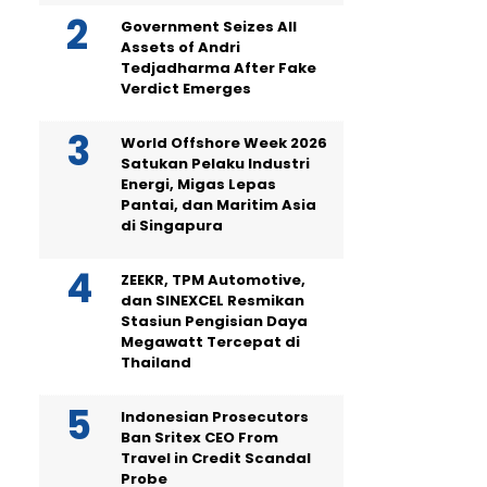
Government Seizes All
Assets of Andri
Tedjadharma After Fake
Verdict Emerges
World Offshore Week 2026
Satukan Pelaku Industri
Energi, Migas Lepas
Pantai, dan Maritim Asia
di Singapura
ZEEKR, TPM Automotive,
dan SINEXCEL Resmikan
Stasiun Pengisian Daya
Megawatt Tercepat di
Thailand
Indonesian Prosecutors
Ban Sritex CEO From
Travel in Credit Scandal
Probe