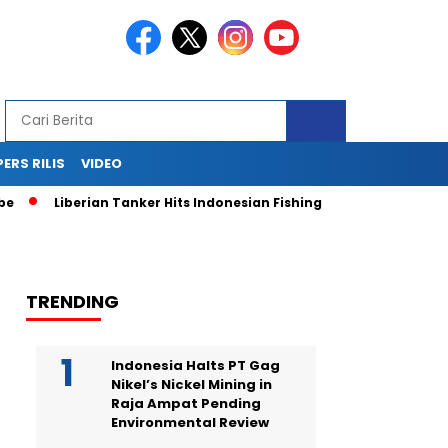
PERS RILIS
VIDEO
Liberian Tanker Hits Indonesian Fishing Boat, Fleeing After Cras
TRENDING
Indonesia Halts PT Gag
Nikel’s Nickel Mining in
Raja Ampat Pending
Environmental Review