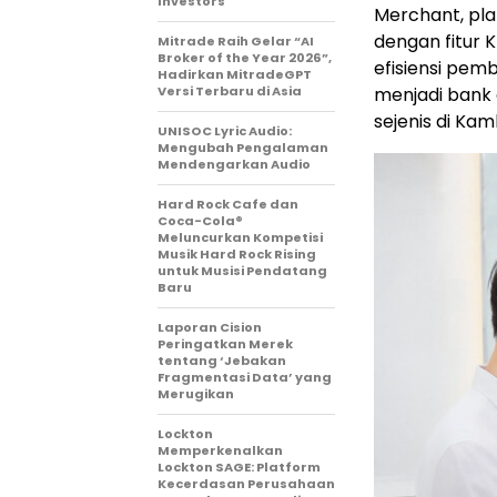
Investors
Merchant, pl
dengan fitur
Mitrade Raih Gelar “AI
Broker of the Year 2026”,
efisiensi pem
Hadirkan MitradeGPT
Versi Terbaru di Asia
menjadi bank
sejenis di Kam
UNISOC Lyric Audio:
Mengubah Pengalaman
Mendengarkan Audio
Hard Rock Cafe dan
Coca-Cola®
Meluncurkan Kompetisi
Musik Hard Rock Rising
untuk Musisi Pendatang
Baru
Laporan Cision
Peringatkan Merek
tentang ‘Jebakan
Fragmentasi Data’ yang
Merugikan
Lockton
Memperkenalkan
Lockton SAGE: Platform
Kecerdasan Perusahaan