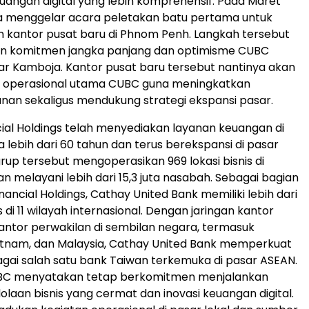
euangan digital yang lebih komprehensif. Pada Maret
ga menggelar acara peletakan batu pertama untuk
kantor pusat baru di Phnom Penh. Langkah tersebut
 komitmen jangka panjang dan optimisme CUBC
r Kamboja. Kantor pusat baru tersebut nantinya akan
t operasional utama CUBC guna meningkatkan
anan sekaligus mendukung strategi ekspansi pasar.
ial Holdings telah menyediakan layanan keuangan di
 lebih dari 60 tahun dan terus berekspansi di pasar
, grup tersebut mengoperasikan 969 lokasi bisnis di
an melayani lebih dari 15,3 juta nasabah. Sebagai bagian
nancial Holdings, Cathay United Bank memiliki lebih dari
is di 11 wilayah internasional. Dengan jaringan kantor
ntor perwakilan di sembilan negara, termasuk
etnam, dan Malaysia, Cathay United Bank memperkuat
agai salah satu bank Taiwan terkemuka di pasar ASEAN.
BC menyatakan tetap berkomitmen menjalankan
olaan bisnis yang cermat dan inovasi keuangan digital.