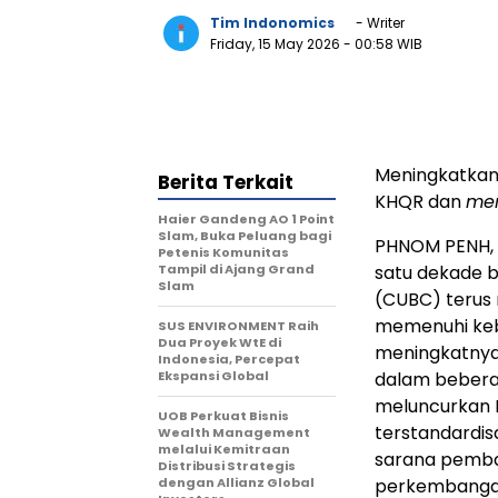
Tim Indonomics
- Writer
Friday, 15 May 2026
- 00:58 WIB
Meningkatkan 
Berita Terkait
KHQR dan
me
Haier Gandeng AO 1 Point
Slam, Buka Peluang bagi
PHNOM PENH, K
Petenis Komunitas
Tampil di Ajang Grand
satu dekade b
Slam
(CUBC) terus 
memenuhi kebu
SUS ENVIRONMENT Raih
Dua Proyek WtE di
meningkatnya
Indonesia, Percepat
Ekspansi Global
dalam beberap
meluncurkan 
UOB Perkuat Bisnis
terstandardis
Wealth Management
melalui Kemitraan
sarana pembay
Distribusi Strategis
dengan Allianz Global
perkembangan