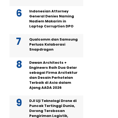
Indonesian Attorney
General Denies Naming
Nadiem Makarim in
Laptop Corruption DPO
Qualcomm dan Samsung
Perluas Kolaborasi
Snapdragon
Dewan Architects +
Engineers Raih Dua Gelar
sebagai Firma Arsitektur
dan Desain Perhotelan
Terbaik di Asia dalam
Ajang AADA 2026
DJI Uji Teknologi Drone di
Puncak Tertinggi Dunia,
Dorong Terobosan
Pengiriman Logistik,