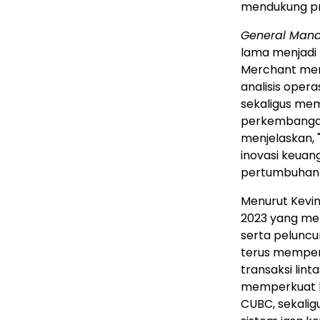
mendukung pro
General Mana
lama menjadi 
Merchant men
analisis opera
sekaligus me
perkembangan 
menjelaskan,
inovasi keuan
pertumbuhan 
Menurut Kevin
2023 yang me
serta peluncu
terus memper
transaksi lin
memperkuat 
CUBC, sekali