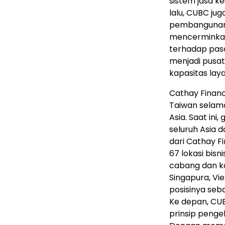
sistem jasa k
lalu, CUBC ju
pembangunan 
mencerminkan
terhadap pasa
menjadi pusa
kapasitas lay
Cathay Financ
Taiwan selama
Asia. Saat ini
seluruh Asia d
dari Cathay Fi
67 lokasi bisn
cabang dan ka
Singapura, Vi
posisinya seb
Ke depan, CU
prinsip pengel