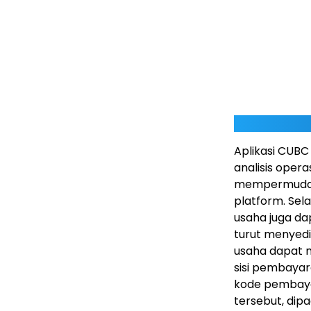
Aplikasi CUB
analisis opera
mempermudah 
platform. Se
usaha juga da
turut menyedi
usaha dapat m
sisi pembaya
kode pembayar
tersebut, dip