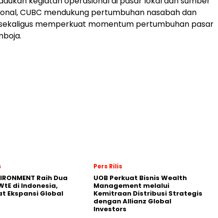
ukan kegiatan operasional di pasar lokal dan sumber
sional, CUBC mendukung pertumbuhan nasabah dan
 sekaligus memperkuat momentum pertumbuhan pasar
boja.
s
Pers Rilis
VIRONMENT Raih Dua
UOB Perkuat Bisnis Wealth
WtE di Indonesia,
Management melalui
t Ekspansi Global
Kemitraan Distribusi Strategis
dengan Allianz Global
Investors