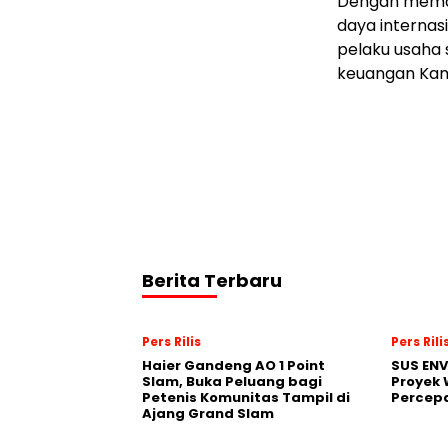
Dengan memad
daya interna
pelaku usaha
keuangan Kam
Berita Terbaru
Pers Rilis
Pers Rili
Haier Gandeng AO 1 Point
SUS EN
Slam, Buka Peluang bagi
Proyek 
Petenis Komunitas Tampil di
Percepa
Ajang Grand Slam