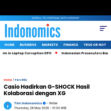
SCROLL TO CONTINUE WITH CONTENT
HOME
BUSINESS
MARKETS
FINANCE
TRUE OR NOT
in Laptop Corruption DPO
Indonesian Prosecutors Ban Sritex
/
Home
Pers Rilis
Casio Hadirkan G-SHOCK Hasil
Kolaborasi dengan XG
Tim Indonomics
- Writer
Thursday, 28 May 2026
- 01:00 WIB