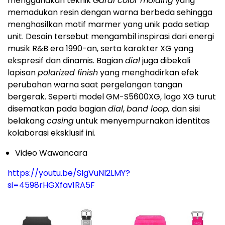
menggunakan teknik
Garal color molding
yang
memadukan resin dengan warna berbeda sehingga
menghasilkan motif marmer yang unik pada setiap
unit. Desain tersebut mengambil inspirasi dari energi
musik R&B era 1990-an, serta karakter XG yang
ekspresif dan dinamis. Bagian
dial
juga dibekali
lapisan
polarized finish
yang menghadirkan efek
perubahan warna saat pergelangan tangan
bergerak. Seperti model GM-S5600XG, logo XG turut
disematkan pada bagian
dial
,
band loop,
dan sisi
belakang
casing
untuk menyempurnakan identitas
kolaborasi eksklusif ini.
Video Wawancara
https://youtu.be/SlgVuNl2LMY?
si=4598rHGXfav1RA5F