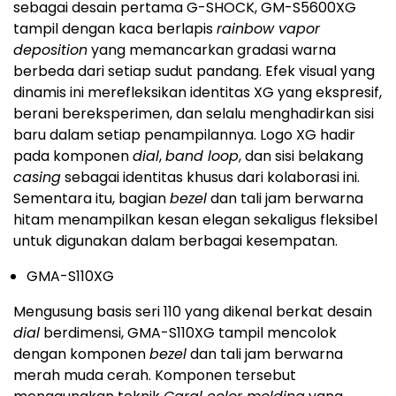
sebagai desain pertama G-SHOCK, GM-S5600XG
tampil dengan kaca berlapis
rainbow vapor
deposition
yang memancarkan gradasi warna
berbeda dari setiap sudut pandang. Efek visual yang
dinamis ini merefleksikan identitas XG yang ekspresif,
berani bereksperimen, dan selalu menghadirkan sisi
baru dalam setiap penampilannya. Logo XG hadir
pada komponen
dial
,
band loop
, dan sisi belakang
casing
sebagai identitas khusus dari kolaborasi ini.
Sementara itu, bagian
bezel
dan tali jam berwarna
hitam menampilkan kesan elegan sekaligus fleksibel
untuk digunakan dalam berbagai kesempatan.
GMA-S110XG
Mengusung basis seri 110 yang dikenal berkat desain
dial
berdimensi, GMA-S110XG tampil mencolok
dengan komponen
bezel
dan tali jam berwarna
merah muda cerah. Komponen tersebut