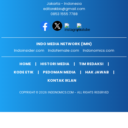
Jakarta - Indonesia
editorekbis@gmail.com
0853 1555 7788
INDO MEDIA NETWORK (IMN)
Indoinsider.com
Indofemale.com
Indonomics.com
HOME
HISTORI MEDIA
TIM REDAKSI
KODE ETIK
PEDOMAN MEDIA
HAK JAWAB
KONTAK IKLAN
COPYRIGHT © 2026 INDONOMICS.COM - ALL RIGHTS RESERVED