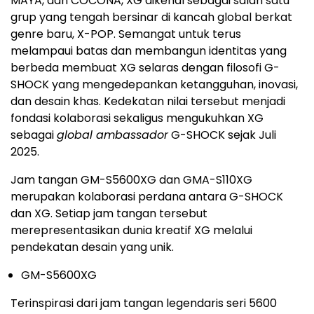
MAYA, dan COCONA, XG dikenal sebagai salah satu
grup yang tengah bersinar di kancah global berkat
genre baru, X-POP. Semangat untuk terus
melampaui batas dan membangun identitas yang
berbeda membuat XG selaras dengan filosofi G-
SHOCK yang mengedepankan ketangguhan, inovasi,
dan desain khas. Kedekatan nilai tersebut menjadi
fondasi kolaborasi sekaligus mengukuhkan XG
sebagai
global ambassador
G-SHOCK sejak Juli
2025.
Jam tangan GM-S5600XG dan GMA-S110XG
merupakan kolaborasi perdana antara G-SHOCK
dan XG. Setiap jam tangan tersebut
merepresentasikan dunia kreatif XG melalui
pendekatan desain yang unik.
GM-S5600XG
Terinspirasi dari jam tangan legendaris seri 5600