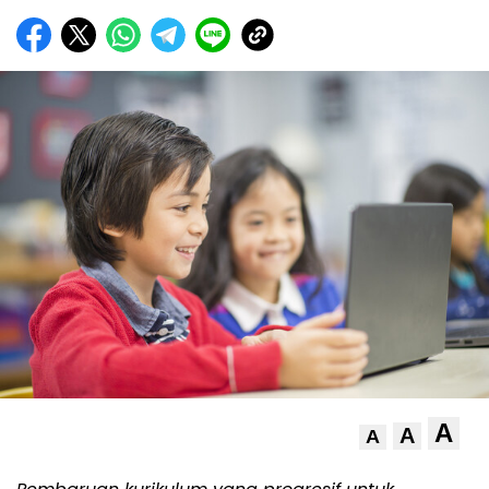
A
A
A