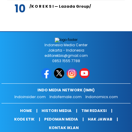
/K O R E K S I — Lazada Group/
Indonesia Media Center
Jakarta - Indonesia
editorekbis@gmail.com
0853 1555 7788
INDO MEDIA NETWORK (IMN)
Indoinsider.com
Indofemale.com
Indonomics.com
HOME
HISTORI MEDIA
TIM REDAKSI
KODE ETIK
PEDOMAN MEDIA
HAK JAWAB
KONTAK IKLAN