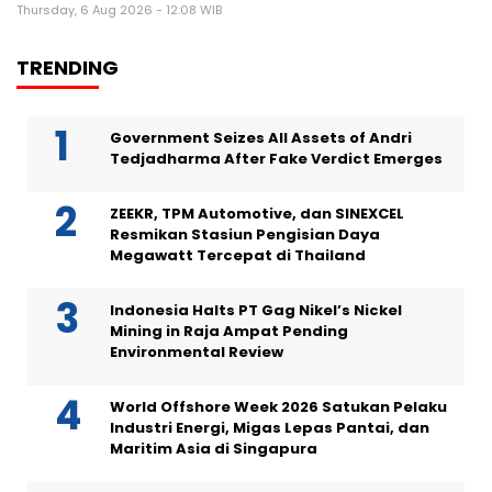
Thursday, 6 Aug 2026 - 12:08 WIB
TRENDING
Government Seizes All Assets of Andri
Tedjadharma After Fake Verdict Emerges
ZEEKR, TPM Automotive, dan SINEXCEL
Resmikan Stasiun Pengisian Daya
Megawatt Tercepat di Thailand
Indonesia Halts PT Gag Nikel’s Nickel
Mining in Raja Ampat Pending
Environmental Review
World Offshore Week 2026 Satukan Pelaku
Industri Energi, Migas Lepas Pantai, dan
Maritim Asia di Singapura