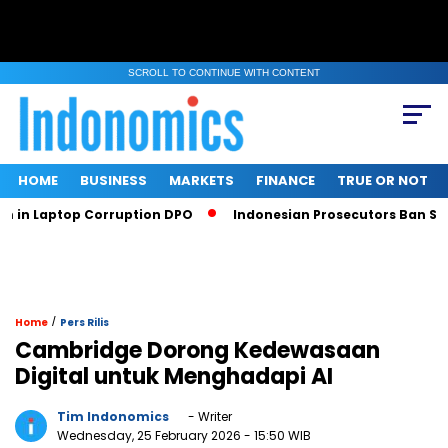
SCROLL TO CONTINUE WITH CONTENT
HOME
BUSINESS
MARKETS
FINANCE
TRUE OR NOT
Laptop Corruption DPO
Indonesian Prosecutors Ban Sritex C
/
Home
Pers Rilis
Cambridge Dorong Kedewasaan
Digital untuk Menghadapi AI
Tim Indonomics
- Writer
Wednesday, 25 February 2026
- 15:50 WIB