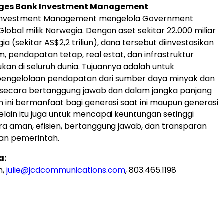
ges Bank Investment Management
Investment Management mengelola Government
lobal milik Norwegia. Dengan aset sekitar 22.000 miliar
a (sekitar AS$2,2 triliun), dana tersebut diinvestasikan
m, pendapatan tetap, real estat, dan infrastruktur
ukan di seluruh dunia. Tujuannya adalah untuk
engelolaan pendapatan dari sumber daya minyak dan
 secara bertanggung jawab dan dalam jangka panjang
 ini bermanfaat bagi generasi saat ini maupun generasi
lain itu juga untuk mencapai keuntungan setinggi
a aman, efisien, bertanggung jawab, dan transparan
an pemerintah.
a:
h,
julie@jcdcommunications.com
, 803.465.1198