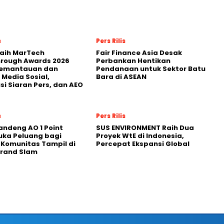
s
Pers Rilis
Raih MarTech
Fair Finance Asia Desak
hrough Awards 2026
Perbankan Hentikan
Pemantauan dan
Pendanaan untuk Sektor Batu
 Media Sosial,
Bara di ASEAN
usi Siaran Pers, dan AEO
s
Pers Rilis
andeng AO 1 Point
SUS ENVIRONMENT Raih Dua
uka Peluang bagi
Proyek WtE di Indonesia,
 Komunitas Tampil di
Percepat Ekspansi Global
Grand Slam