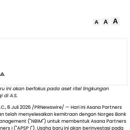
A
A
A
u ini akan berfokus pada aset ritel lingkungan
 di A.S.
.C.
,
8 Juli 2026
/PRNewswire/ — Hari ini Asana Partners
telah menyelesaikan kemitraan dengan Norges Bank
anagement ("NBIM") untuk membentuk Asana Partners
ners I ("APSP I"). Usaha baru ini akan berinvestasi pada