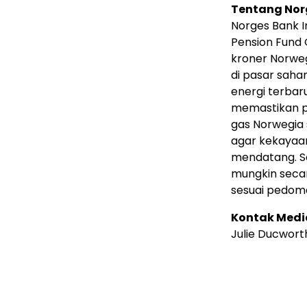
Tentang Nor
Norges Bank 
Pension Fund G
kroner Norwegi
di pasar saha
energi terbar
memastikan p
gas Norwegia
agar kekayaan
mendatang. Se
mungkin secar
sesuai pedom
Kontak Medi
Julie Ducwort