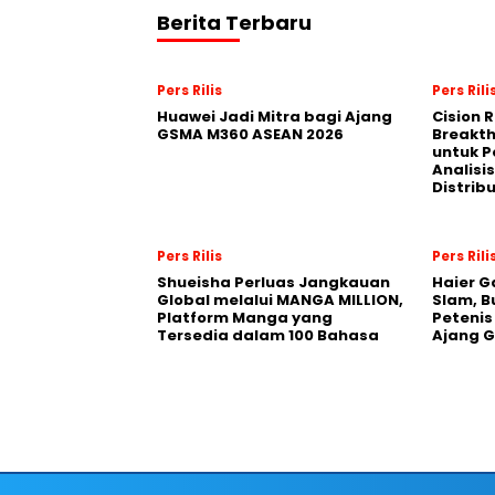
Berita Terbaru
Pers Rilis
Pers Rili
Huawei Jadi Mitra bagi Ajang
Cision 
GSMA M360 ASEAN 2026
Breakt
untuk 
Analisis
Distrib
Pers Rilis
Pers Rili
Shueisha Perluas Jangkauan
Haier G
Global melalui MANGA MILLION,
Slam, B
Platform Manga yang
Petenis
Tersedia dalam 100 Bahasa
Ajang 