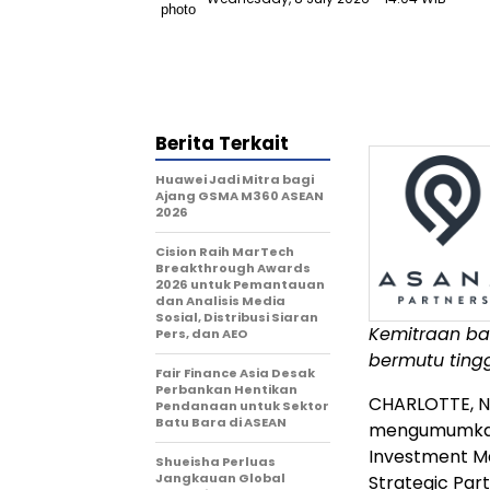
Berita Terkait
Huawei Jadi Mitra bagi
Ajang GSMA M360 ASEAN
2026
Cision Raih MarTech
Breakthrough Awards
2026 untuk Pemantauan
dan Analisis Media
Sosial, Distribusi Siaran
Kemitraan bar
Pers, dan AEO
bermutu tinggi
Fair Finance Asia Desak
Perbankan Hentikan
CHARLOTTE, N
Pendanaan untuk Sektor
Batu Bara di ASEAN
mengumumkan 
Investment M
Shueisha Perluas
Jangkauan Global
Strategic Part