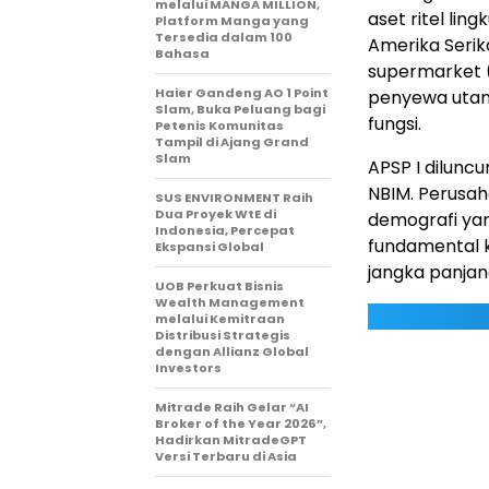
melalui MANGA MILLION,
aset ritel li
Platform Manga yang
Tersedia dalam 100
Amerika Serik
Bahasa
supermarket 
Haier Gandeng AO 1 Point
penyewa utama
Slam, Buka Peluang bagi
fungsi.
Petenis Komunitas
Tampil di Ajang Grand
Slam
APSP I dilunc
NBIM. Perusah
SUS ENVIRONMENT Raih
Dua Proyek WtE di
demografi yan
Indonesia, Percepat
fundamental k
Ekspansi Global
jangka panjan
UOB Perkuat Bisnis
Wealth Management
melalui Kemitraan
Distribusi Strategis
dengan Allianz Global
Investors
Mitrade Raih Gelar “AI
Broker of the Year 2026”,
Hadirkan MitradeGPT
Versi Terbaru di Asia