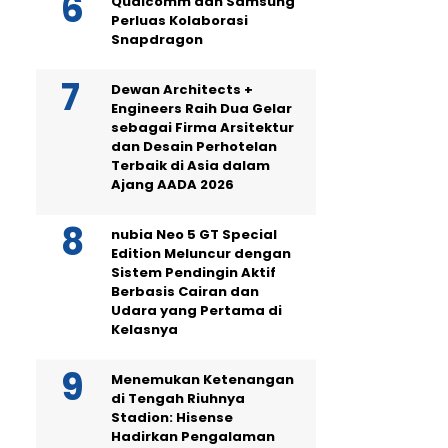
Qualcomm dan Samsung
Perluas Kolaborasi
Snapdragon
Dewan Architects +
Engineers Raih Dua Gelar
sebagai Firma Arsitektur
dan Desain Perhotelan
Terbaik di Asia dalam
Ajang AADA 2026
nubia Neo 5 GT Special
Edition Meluncur dengan
Sistem Pendingin Aktif
Berbasis Cairan dan
Udara yang Pertama di
Kelasnya
Menemukan Ketenangan
di Tengah Riuhnya
Stadion: Hisense
Hadirkan Pengalaman