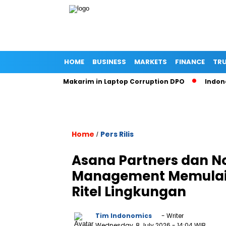
HOME
BUSINESS
MARKETS
FINANCE
TRU
ming Nadiem Makarim in Laptop Corruption DPO
Indonesian 
Home
Pers Rilis
/
Asana Partners dan N
Management Memulai K
Ritel Lingkungan
Tim Indonomics
- Writer
Wednesday, 8 July 2026
- 14:04 WIB