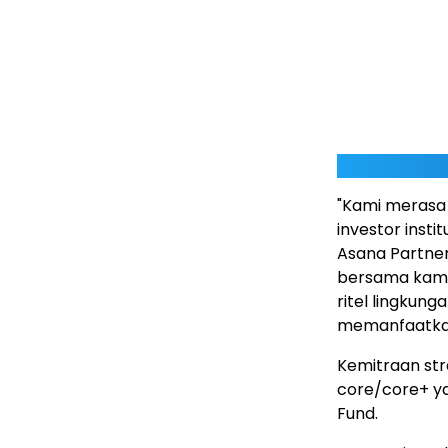
"Kami merasa 
investor insti
Asana Partne
bersama kami
ritel lingku
memanfaatkan 
Kemitraan str
core/core+ ya
Fund.