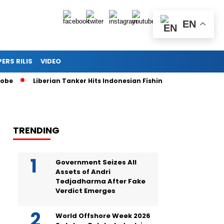
EN
PERS RILIS
VIDEO
Liberian Tanker Hits Indonesian Fishing Boat, Fleeing After 
TRENDING
Government Seizes All
Assets of Andri
Tedjadharma After Fake
Verdict Emerges
World Offshore Week 2026