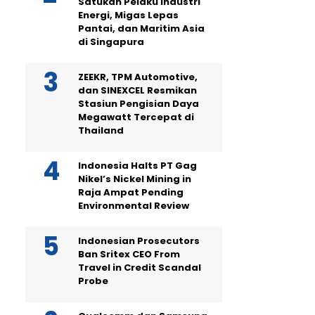
Satukan Pelaku Industri
Energi, Migas Lepas
Pantai, dan Maritim Asia
di Singapura
ZEEKR, TPM Automotive,
dan SINEXCEL Resmikan
Stasiun Pengisian Daya
Megawatt Tercepat di
Thailand
Indonesia Halts PT Gag
Nikel’s Nickel Mining in
Raja Ampat Pending
Environmental Review
Indonesian Prosecutors
Ban Sritex CEO From
Travel in Credit Scandal
Probe