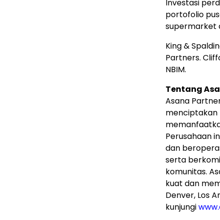
Investasi per
portofolio pu
supermarket 
King & Spaldi
Partners. Cli
NBIM.
Tentang Asa
Asana Partner
menciptakan n
memanfaatkan 
Perusahaan ini
dan beroperas
serta berkom
komunitas. A
kuat dan memil
Denver, Los An
kunjungi
www.