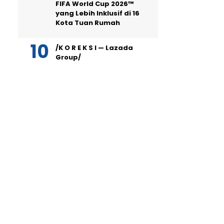
FIFA World Cup 2026™
yang Lebih Inklusif di 16
Kota Tuan Rumah
/K O R E K S I — Lazada
Group/