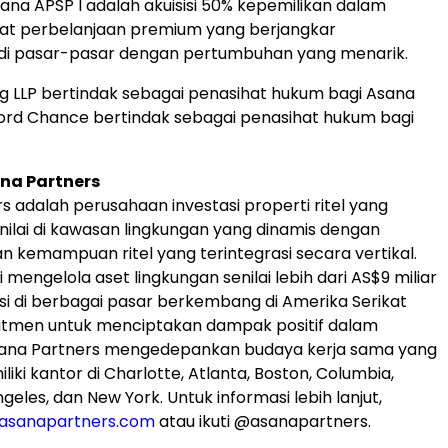
dana APSP I adalah akuisisi 50% kepemilikan dalam
sat perbelanjaan premium yang berjangkar
di pasar-pasar dengan pertumbuhan yang menarik.
ng LLP bertindak sebagai penasihat hukum bagi Asana
fford Chance bertindak sebagai penasihat hukum bagi
na Partners
s adalah perusahaan investasi properti ritel yang
ilai di kawasan lingkungan yang dinamis dengan
kemampuan ritel yang terintegrasi secara vertikal.
 mengelola aset lingkungan senilai lebih dari AS$9 miliar
i di berbagai pasar berkembang di Amerika Serikat
itmen untuk menciptakan dampak positif dalam
sana Partners mengedepankan budaya kerja sama yang
iki kantor di Charlotte, Atlanta, Boston, Columbia,
geles, dan New York. Untuk informasi lebih lanjut,
asanapartners.com
atau ikuti @asanapartners.