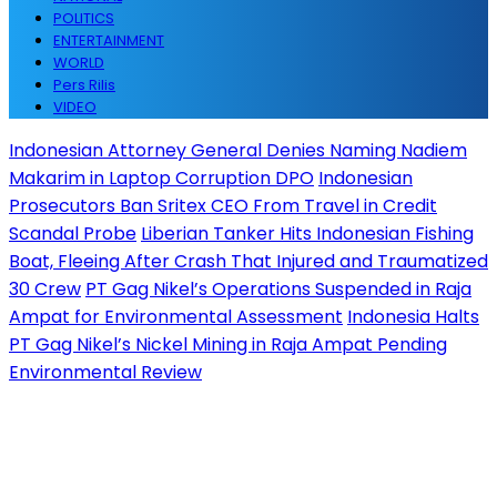
POLITICS
ENTERTAINMENT
WORLD
Pers Rilis
VIDEO
Indonesian Attorney General Denies Naming Nadiem
Makarim in Laptop Corruption DPO
Indonesian
Prosecutors Ban Sritex CEO From Travel in Credit
Scandal Probe
Liberian Tanker Hits Indonesian Fishing
Boat, Fleeing After Crash That Injured and Traumatized
30 Crew
PT Gag Nikel’s Operations Suspended in Raja
Ampat for Environmental Assessment
Indonesia Halts
PT Gag Nikel’s Nickel Mining in Raja Ampat Pending
Environmental Review