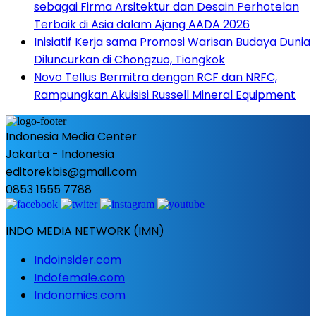
sebagai Firma Arsitektur dan Desain Perhotelan
Terbaik di Asia dalam Ajang AADA 2026
Inisiatif Kerja sama Promosi Warisan Budaya Dunia
Diluncurkan di Chongzuo, Tiongkok
Novo Tellus Bermitra dengan RCF dan NRFC,
Rampungkan Akuisisi Russell Mineral Equipment
Indonesia Media Center
Jakarta - Indonesia
editorekbis@gmail.com
0853 1555 7788
INDO MEDIA NETWORK (IMN)
Indoinsider.com
Indofemale.com
Indonomics.com