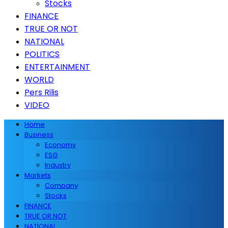
Stocks
FINANCE
TRUE OR NOT
NATIONAL
POLITICS
ENTERTAINMENT
WORLD
Pers Rilis
VIDEO
Home
Business
Economy
ESG
Industry
Markets
Company
Stocks
FINANCE
TRUE OR NOT
NATIONAL